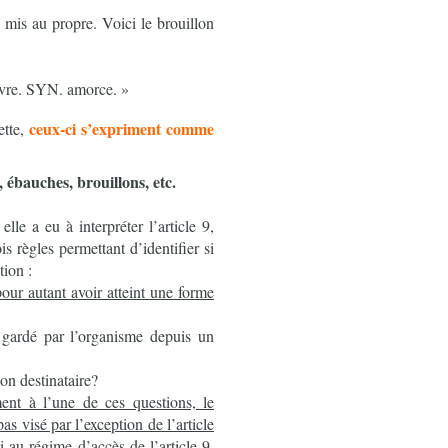
e mis au propre. Voici le brouillon
vre. SYN. amorce. »
ceux-ci s’expriment comme
ette,
, ébauches, brouillons, etc.
lle a eu à interpréter l’article 9,
is règles permettant d’identifier si
tion :
our autant avoir atteint une forme
 gardé par l’organisme depuis un
son destinataire?
ment à l’une de ces questions, le
s visé par l’exception de l’article
tti au régime d’accès de l’article 9,