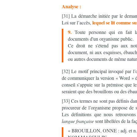
Analyse :
[31] La démarche initiée par le demand
lequel se lit comme sui
Loi sur l’accès,
9.
Toute personne qui en fait l
documents d'un organisme public.
Ce droit ne s'étend pas aux note
document, ni aux esquisses, ébauche
ou autres documents de même natur
[32] Le motif principal invoqué par l
de communiquer la version « Word » d
conseil s’appuie sur la prémisse que l
seraient que des brouillons ou des éba
[33] Ces termes ne sont pas définis dans
procureur de l’organisme propose de 
Les définitions que nous retrouvon
langue française
sont libellées de la fa
« BROUILLON, ONNE : adj. et n. m