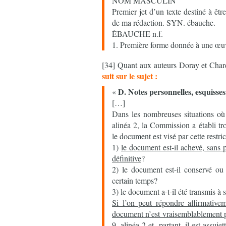
NOM MASCULIN
Premier jet d’un texte destiné à êtr
de ma rédaction. SYN. ébauche.
ÉBAUCHE n.f.
1. Première forme donnée à une œu
[34] Quant aux auteurs Doray et Char
suit sur le sujet :
D. Notes personnelles, esquisses
«
[…]
Dans les nombreuses situations où e
alinéa 2, la Commission a établi tro
le document est visé par cette restric
1)
le document est-il achevé, sans p
définitive
?
2) le document est-il conservé ou
certain temps?
3) le document a-t-il été transmis à 
Si l’on peut répondre affirmative
document n’est vraisemblablement pa
9, alinéa 2 et, partant, il est assuje