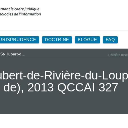
URISPRUDENCE
DOCTRINE
BLOGUE
FAQ
. St-Hubert-d…
Dernière mise
ubert-de-Rivière-du-Lou
té de), 2013 QCCAI 327