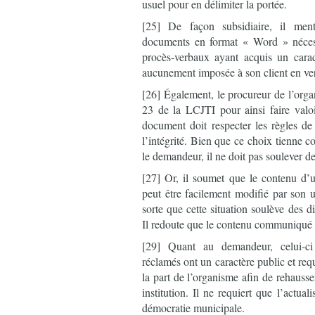
usuel pour en délimiter la portée.
[25] De façon subsidiaire, il men
documents en format « Word » nécess
procès-verbaux ayant acquis un caract
aucunement imposée à son client en vert
[26] Également, le procureur de l’organ
23 de la LCJTI pour ainsi faire val
document doit respecter les règles de
l’intégrité. Bien que ce choix tienne
le demandeur, il ne doit pas soulever de 
[27] Or, il soumet que le contenu d
peut être facilement modifié par son ut
sorte que cette situation soulève des di
Il redoute que le contenu communiqué da
[29] Quant au demandeur, celui-c
réclamés ont un caractère public et req
la part de l’organisme afin de rehausse
institution. Il ne requiert que l’actual
démocratie municipale.