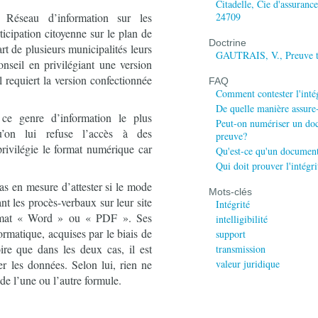
Citadelle, Cie d'assuran
Réseau d’information sur les
24709
icipation citoyenne sur le plan de
Doctrine
art de plusieurs municipalités leurs
GAUTRAIS, V., Preuve t
nseil en privilégiant une version
l requiert la version confectionnée
FAQ
Comment contester l'inté
De quelle manière assure-
 ce genre d’information le plus
Peut-on numériser un doc
qu’on lui refuse l’accès à des
preuve?
privilégie le format numérique car
Qu'est-ce qu'un documen
Qui doit prouver l'intég
pas en mesure d’attester si le mode
Mots-clés
ant les procès-verbaux sur leur site
Intégrité
ormat « Word » ou « PDF ». Ses
intelligibilité
rmatique, acquises par le biais de
support
oire que dans les deux cas, il est
transmission
er les données. Selon lui, rien ne
valeur juridique
de l’une ou l’autre formule.