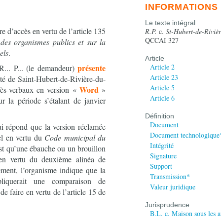
INFORMATIONS
Le texte intégral
ccès en vertu de l’article 135
R.P.
c.
St-Hubert-de-Riviè
QCCAI 327
des organismes publics et sur la
els
.
Article
présente
Article 2
... P... (le demandeur)
Article 23
té de Saint-Hubert-de-Rivière-du-
Article 5
Word
cès-verbaux en version «
»
Article 6
r la période s’étalant de janvier
Définition
Document
ui répond que la version réclamée
Document technologique
iel en vertu du
Code municipal du
Intégrité
est qu’une ébauche ou un brouillon
Signature
e en vertu du deuxième alinéa de
Support
lement, l’organisme indique que la
Transmission*
liquerait une comparaison de
Valeur juridique
de faire en vertu de l’article 15 de
Jurisprudence
B.L. c. Maison sous les