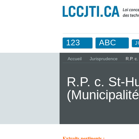
123
ABC
J
Accueil
Jurisprudence
R.P. c
R.P. c. St-H
(Municipali
Extraits pertinents :