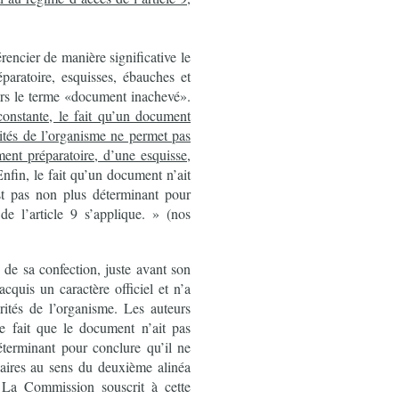
encier de manière significative le
paratoire, esquisses, ébauches et
tiers le terme «document inachevé».
constante, le fait qu’un document
rités de l’organisme ne permet pas
ment préparatoire, d’une esquisse,
Enfin, le fait qu’un document n’ait
est pas non plus déterminant pour
e l’article 9 s’applique. » (nos
 de sa confection, juste avant son
cquis un caractère officiel et n’a
rités de l’organisme. Les auteurs
e fait que le document n’ait pas
déterminant pour conclure qu’il ne
naires au sens du deuxième alinéa
. La Commission souscrit à cette