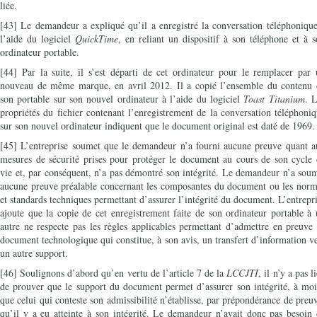
liée.
[43] Le demandeur a expliqué qu’il a enregistré la conversation téléphoniqu
l’aide du logiciel
QuickTime
, en reliant un dispositif à son téléphone et à 
ordinateur portable.
[44] Par la suite, il s’est départi de cet ordinateur pour le remplacer par
nouveau de même marque, en avril 2012. Il a copié l’ensemble du contenu 
son portable sur son nouvel ordinateur à l’aide du logiciel
Toast Titanium
. 
propriétés du fichier contenant l’enregistrement de la conversation téléphoni
sur son nouvel ordinateur indiquent que le document original est daté de 1969.
[45] L’entreprise soumet que le demandeur n’a fourni aucune preuve quant a
mesures de sécurité prises pour protéger le document au cours de son cycle
vie et, par conséquent, n’a pas démontré son intégrité. Le demandeur n’a sou
aucune preuve préalable concernant les composantes du document ou les norm
et standards techniques permettant d’assurer l’intégrité du document. L’entrepr
ajoute que la copie de cet enregistrement faite de son ordinateur portable à
autre ne respecte pas les règles applicables permettant d’admettre en preuve
document technologique qui constitue, à son avis, un transfert d’information v
un autre support.
[46] Soulignons d’abord qu’en vertu de l’article 7 de la
LCCJTI
, il n’y a pas l
de prouver que le support du document permet d’assurer son intégrité, à mo
que celui qui conteste son admissibilité n’établisse, par prépondérance de preu
qu’il y a eu atteinte à son intégrité. Le demandeur n’avait donc pas besoin