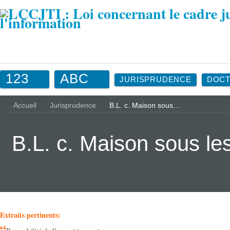
123
ABC
JURISPRUDENCE
DOCT
Accueil
Jurisprudence
B.L. c. Maison sous…
B.L. c. Maison sous l
Extraits pertinents:
“