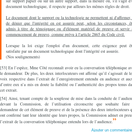
sur support papier ou sur un autre support, dans la mesure où, s'il s'agit d
document technologique, il respecte par ailleurs les mêmes règles de droit.
Le document dont le support ou la technologie ne permettent ni d'affirmer,
de dénier que l'intégrité en est assurée peut, selon les circonstances, ê
admis à titre de témoignage ou d'élément matériel de preuve et servir 
commencement de preuve, comme prévu à l'article 2865 du Code civil.
Lorsque la loi exige l'emploi d'un document, cette exigence peut êt
satisfaite par un document technologique dont l'intégrité est assurée.
(Nos soulignements)
[53] En l’espèce, Mme Côté reconnaît avoir eu la conversation téléphonique a
le demandeur. De plus, les deux interlocuteurs ont affirmé qu’il s’agissait de l
voix respective dans l’extrait de l’enregistrement entendu en audience et au
d’entre eux n’a mis en doute la fiabilité ou l’authenticité des propos tenus d
cet extrait.
[54] Ainsi, tenant compte de la souplesse de mise dans la conduite de l’audie
devant la Commission, de l’utilisation circonscrite que souhaite faire 
demandeur de cet élément de preuve et de la présence des deux interlocuteurs 
ont confirmé tant leur identité que leurs propos, la Commission admet en pre
”
l’extrait de la conversation téléphonique entendu lors de l’audience.
Ajouter un commentair