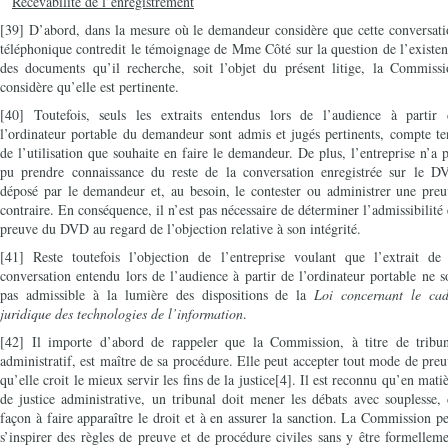
Recevabilité de l’enregistrement
[39] D’abord, dans la mesure où le demandeur considère que cette conversat
téléphonique contredit le témoignage de Mme Côté sur la question de l’existe
des documents qu’il recherche, soit l’objet du présent litige, la Commissi
considère qu’elle est pertinente.
[40] Toutefois, seuls les extraits entendus lors de l’audience à partir 
l’ordinateur portable du demandeur sont admis et jugés pertinents, compte t
de l’utilisation que souhaite en faire le demandeur. De plus, l’entreprise n’a 
pu prendre connaissance du reste de la conversation enregistrée sur le D
déposé par le demandeur et, au besoin, le contester ou administrer une pre
contraire. En conséquence, il n’est pas nécessaire de déterminer l’admissibilité
preuve du DVD au regard de l’objection relative à son intégrité.
[41] Reste toutefois l’objection de l’entreprise voulant que l’extrait de 
conversation entendu lors de l’audience à partir de l’ordinateur portable ne s
pas admissible à la lumière des dispositions de la
Loi concernant le cad
juridique des technologies de l’information
.
[42] Il importe d’abord de rappeler que la Commission, à titre de tribun
administratif, est maître de sa procédure. Elle peut accepter tout mode de pre
qu’elle croit le mieux servir les fins de la justice[4]. Il est reconnu qu’en mati
de justice administrative, un tribunal doit mener les débats avec souplesse,
façon à faire apparaître le droit et à en assurer la sanction. La Commission p
s’inspirer des règles de preuve et de procédure civiles sans y être formellem