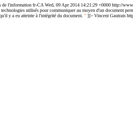
 de l'information
fr-CA
Wed, 09 Apr 2014 14:21:29 +0000
http://www.
technologies utilisés pour communiquer au moyen d'un document permett
u'il y a eu atteinte à l'intégrité du document.
”
]]>
Vincent Gautrais
htt