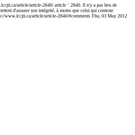
lccjti.ca/article/article-2840/
article
“
2840. Il n'y a pas lieu de
ent d'assurer son intégrité, à moins que celui qui conteste
p://www.lccjti.ca/article/article-2840/#comments
Thu, 03 May 2012