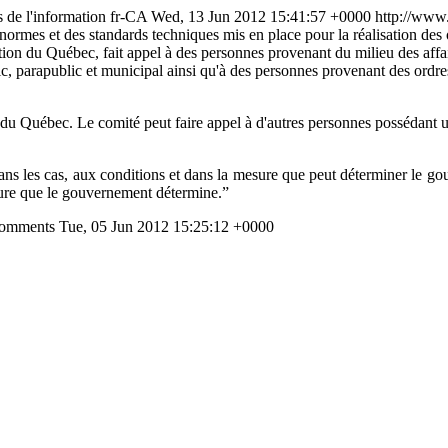
 de l'information
fr-CA
Wed, 13 Jun 2012 15:41:57 +0000
http://www.l
normes et des standards techniques mis en place pour la réalisation des o
ion du Québec, fait appel à des personnes provenant du milieu des affaire
ic, parapublic et municipal ainsi qu'à des personnes provenant des ordr
du Québec. Le comité peut faire appel à d'autres personnes possédant u
dans les cas, aux conditions et dans la mesure que peut déterminer le 
esure que le gouvernement détermine.
”
#comments
Tue, 05 Jun 2012 15:25:12 +0000