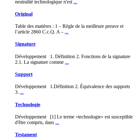
neutralité technologique n'est
...
Original
Table des matières : 1 – Règle de la meilleure preuve et
l’article 2860 C.c.Q. A –
...
Signature
Développement 1. Définition 2. Fonctions de la signature
2.1. La signature comme
...
Support
Développement 1.Définition 2. Équivalence des supports
3.
...
Technologie
Développement [1] Le terme «technologie» est susceptible
d'être compris, dans
...
Testament