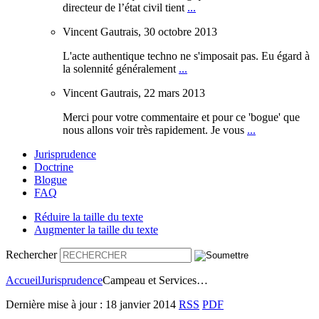
directeur de l’état civil tient
...
Vincent Gautrais
,
30 octobre 2013
L'acte authentique techno ne s'imposait pas. Eu égard à
la solennité généralement
...
Vincent Gautrais
,
22 mars 2013
Merci pour votre commentaire et pour ce 'bogue' que
nous allons voir très rapidement. Je vous
...
Jurisprudence
Doctrine
Blogue
FAQ
Réduire la taille du texte
Augmenter la taille du texte
Rechercher
Accueil
Jurisprudence
Campeau et Services…
Dernière mise à jour : 18 janvier 2014
RSS
PDF