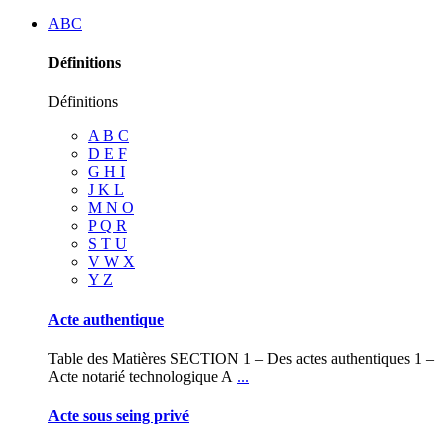
ABC
Définitions
Définitions
A B C
D E F
G H I
J K L
M N O
P Q R
S T U
V W X
Y Z
Acte authentique
Table des Matières SECTION 1 – Des actes authentiques 1 –
Acte notarié technologique A
...
Acte sous seing privé