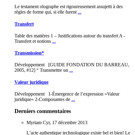
Le testament olographe est rigoureusement assujetti à des
règles de forme qui, si elle furent
...
Transfert
Table des matières 1 – Justifications autour du transfert A -
Transfert et notions
...
Transmission*
Développement [GUIDE FONDATION DU BARREAU,
2005, #12] “ Transmettre un
...
Valeur juridique
Développement 1-Émergence de l’expression «Valeur
juridique» 2-Composantes de
...
Derniers commentaires
Myriam Cyr
,
17 décembre 2013
L’acte authentique technologique existe bel et bien! Le