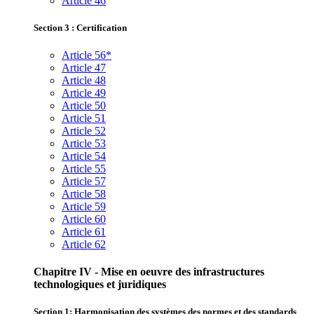
Article 46
Section 3 : Certification
Article 56*
Article 47
Article 48
Article 49
Article 50
Article 51
Article 52
Article 53
Article 54
Article 55
Article 57
Article 58
Article 59
Article 60
Article 61
Article 62
Chapitre IV - Mise en oeuvre des infrastructures
technologiques et juridiques
Section 1: Harmonisation des systèmes des normes et des standards