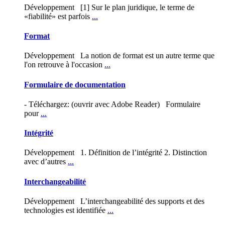
Développement [1] Sur le plan juridique, le terme de
«fiabilité» est parfois
...
Format
Développement La notion de format est un autre terme que
l'on retrouve à l'occasion
...
Formulaire de documentation
- Téléchargez: (ouvrir avec Adobe Reader) Formulaire
pour
...
Intégrité
Développement 1. Définition de l’intégrité 2. Distinction
avec d’autres
...
Interchangeabilité
Développement L’interchangeabilité des supports et des
technologies est identifiée
...