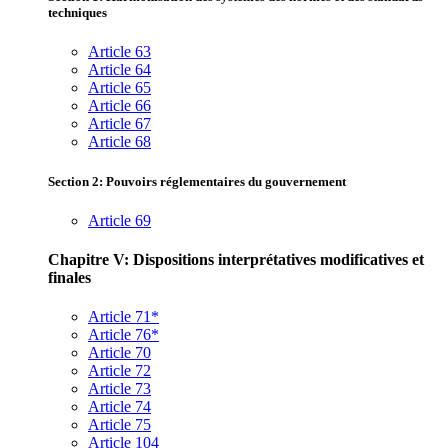
techniques
Article 63
Article 64
Article 65
Article 66
Article 67
Article 68
Section 2: Pouvoirs réglementaires du gouvernement
Article 69
Chapitre V: Dispositions interprétatives modificatives et
finales
Article 71*
Article 76*
Article 70
Article 72
Article 73
Article 74
Article 75
Article 104