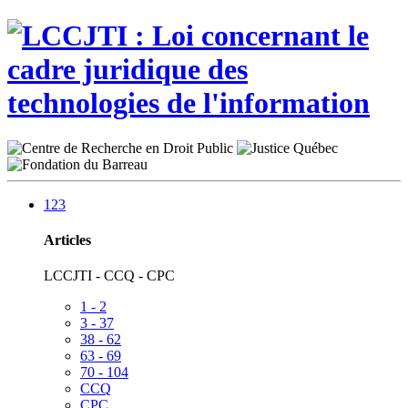
123
Articles
LCCJTI - CCQ - CPC
1 - 2
3 - 37
38 - 62
63 - 69
70 - 104
CCQ
CPC