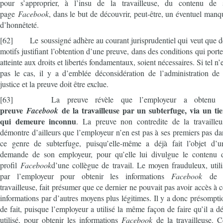
pour s’approprier, à l’insu de la travailleuse, du contenu de 
page
Facebook
, dans le but de découvrir, peut-être, un éventuel manq
d’honnêteté.
[62] Le soussigné adhère au courant jurisprudentiel qui veut que d
motifs justifiant l’obtention d’une preuve, dans des conditions qui porte
atteinte aux droits et libertés fondamentaux, soient nécessaires. Si tel n’
pas le cas, il y a d’emblée déconsidération de l’administration de 
justice et la preuve doit être exclue.
[63] La preuve révèle que l’employeur a obtenu
preuve
de la travailleuse par un subterfuge, via un tie
Facebook
qui demeure inconnu
. La preuve non contredite de la travailleu
démontre d’ailleurs que l’employeur n’en est pas à ses premiers pas da
ce genre de subterfuge, puisqu’elle-même a déjà fait l’objet d’u
demande de son employeur, pour qu’elle lui divulgue le contenu 
profil
Facebook
d’une collègue de travail. Le moyen frauduleux, utili
par l’employeur pour obtenir les informations
Facebook
de 
travailleuse, fait présumer que ce dernier ne pouvait pas avoir accès à c
informations par d’autres moyens plus légitimes. Il y a donc présompti
de fait, puisque l’employeur a utilisé la même façon de faire qu’il a dé
utilisé, pour obtenir les informations
Facebook
de la travailleuse. C