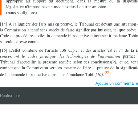
approprié au support du document, dans la mesure où la dispositi
législative n'impose pas un mode exclusif de transmission.
(nous soulignons)
[14] À la lumière des faits mis en preuve, le Tribunal est devant une situation
la Commission a tenté sans succès de faire signifier par huissier, tel que prévu
Code de procédure civile, la demande introductive d'instance à madame Tobi
sa seule adresse connue.
[15] L'effet combiné de l'article 138 C.p.c. et des articles 28 et 74 de la
L
concernant le cadre juridique des technologies de l'information
permet 
Tribunal d'accueillir la présente requête selon ses conclusions
[9]
, et ce, ten
compte que la Commission sera en mesure de faire la preuve de la significat
”
de la demande introductive d'instance à madame Tobin
[10]
.
Ajouter un commentair
Réalisé par :