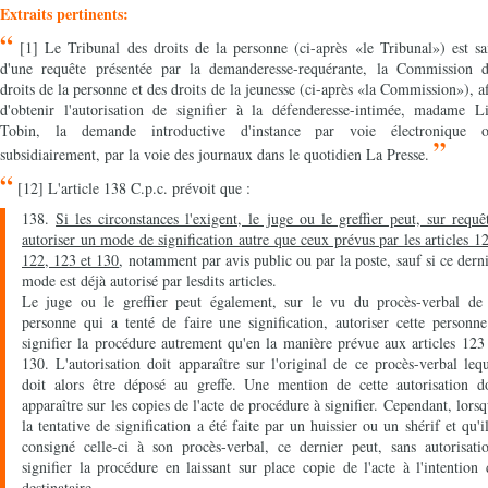
Extraits pertinents:
“
[1] Le Tribunal des droits de la personne (ci-après «le Tribunal») est sa
d'une requête présentée par la demanderesse-requérante, la Commission d
droits de la personne et des droits de la jeunesse (ci-après «la Commission»), a
d'obtenir l'autorisation de signifier à la défenderesse-intimée, madame Li
Tobin, la demande introductive d'instance par voie électronique o
”
subsidiairement, par la voie des journaux dans le quotidien La Presse.
“
[12] L'article 138 C.p.c. prévoit que :
138.
Si les circonstances l'exigent, le juge ou le greffier peut, sur requê
autoriser un mode de signification autre que ceux prévus par les articles 1
122, 123 et 130
, notamment par avis public ou par la poste, sauf si ce dern
mode est déjà autorisé par lesdits articles.
Le juge ou le greffier peut également, sur le vu du procès-verbal de 
personne qui a tenté de faire une signification, autoriser cette personn
signifier la procédure autrement qu'en la manière prévue aux articles 123
130. L'autorisation doit apparaître sur l'original de ce procès-verbal leq
doit alors être déposé au greffe. Une mention de cette autorisation do
apparaître sur les copies de l'acte de procédure à signifier. Cependant, lors
la tentative de signification a été faite par un huissier ou un shérif et qu'i
consigné celle-ci à son procès-verbal, ce dernier peut, sans autorisati
signifier la procédure en laissant sur place copie de l'acte à l'intention
destinataire.