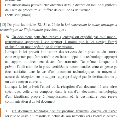
Ces autorisations peuvent être obtenues dans le district du lieu de significat
de l'acte de procédure s'il diffère de celui de sa délivrance.
(nous soulignons)
[13] De plus, les articles 28, 31 et 74 de la
Loi concernant le cadre juridique 
technologies de l'information
prévoient que :
28.
Un document peut être transmis, envoyé ou expédié par tout mode 
transmission approprié à son support, à moins que la loi n'exige l'empl
exclusif d'un mode spécifique de transmission.
Lorsque la loi prévoit l'utilisation des services de la poste ou du courri
cette exigence peut être satisfaite en faisant appel à la technologie appropr
au support du document devant être transmis. De même, lorsque la l
prévoit l'utilisation de la poste certifiée ou recommandée, cette exigence p
être satisfaite, dans le cas d'un document technologique, au moyen d'
accusé de réception sur le support approprié signé par le destinataire ou 
un autre moyen convenu.
Lorsque la loi prévoit l'envoi ou la réception d'un document à une adre
spécifique, celle-ci se compose, dans le cas d'un document technologiqu
d'un identifiant propre à l'emplacement où le destinataire peut recevo
communication d'un tel document.
31.
Un document technologique est présumé transmis, envoyé ou expéd
lorsque le geste qui marque le début de son parcours vers l'adresse active