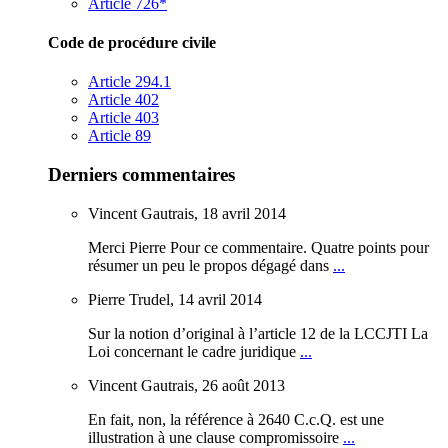
Article 726*
Code de procédure civile
Article 294.1
Article 402
Article 403
Article 89
Derniers commentaires
Vincent Gautrais
,
18 avril 2014
Merci Pierre Pour ce commentaire. Quatre points pour
résumer un peu le propos dégagé dans
...
Pierre Trudel
,
14 avril 2014
Sur la notion d’original à l’article 12 de la LCCJTI La
Loi concernant le cadre juridique
...
Vincent Gautrais
,
26 août 2013
En fait, non, la référence à 2640 C.c.Q. est une
illustration à une clause compromissoire
...