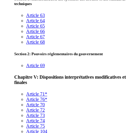
techniques
Article 63
Article 64
Article 65
Article 66
Article 67
Article 68
Section 2: Pouvoirs réglementaires du gouvernement
Article 69
Chapitre V: Dispositions interprétatives modificatives et
finales
Article 71*
Article 76*
Article 70
Article 72
Article 73
Article 74
Article 75
Article 104