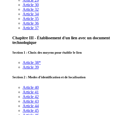
Article 29
Article 30
Article 32
Article 34
Article 35
Article 36
Article 37
Chapitre III - Établissement d'un lien avec un document
technologique
Section 1 : Choix des moyens pour établir le lien
Article 38*
Article 39
Section 2 : Modes d'identification et de localisation
Article 40
Article 41
Article 42
Article 43
Article 44
Article 45