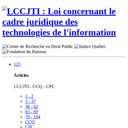
123
Articles
LCCJTI - CCQ - CPC
1 - 2
3 - 37
38 - 62
63 - 69
70 - 104
CCQ
CPC