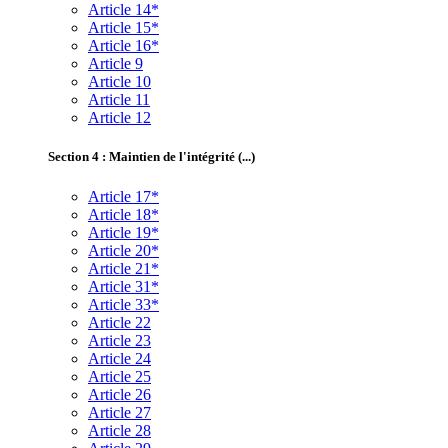
Article 14*
Article 15*
Article 16*
Article 9
Article 10
Article 11
Article 12
Section 4 : Maintien de l'intégrité (...)
Article 17*
Article 18*
Article 19*
Article 20*
Article 21*
Article 31*
Article 33*
Article 22
Article 23
Article 24
Article 25
Article 26
Article 27
Article 28