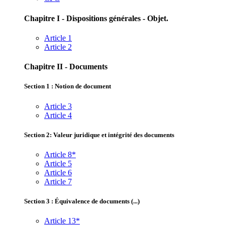
Chapitre I - Dispositions générales - Objet.
Article 1
Article 2
Chapitre II - Documents
Section 1 : Notion de document
Article 3
Article 4
Section 2: Valeur juridique et intégrité des documents
Article 8*
Article 5
Article 6
Article 7
Section 3 : Équivalence de documents (...)
Article 13*