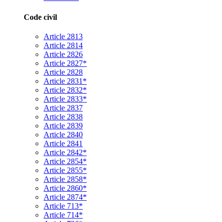
Code civil
Article 2813
Article 2814
Article 2826
Article 2827*
Article 2828
Article 2831*
Article 2832*
Article 2833*
Article 2837
Article 2838
Article 2839
Article 2840
Article 2841
Article 2842*
Article 2854*
Article 2855*
Article 2858*
Article 2860*
Article 2874*
Article 713*
Article 714*