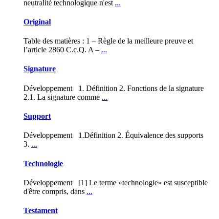
neutralité technologique n'est
...
Original
Table des matières : 1 – Règle de la meilleure preuve et
l’article 2860 C.c.Q. A –
...
Signature
Développement 1. Définition 2. Fonctions de la signature
2.1. La signature comme
...
Support
Développement 1.Définition 2. Équivalence des supports
3.
...
Technologie
Développement [1] Le terme «technologie» est susceptible
d'être compris, dans
...
Testament