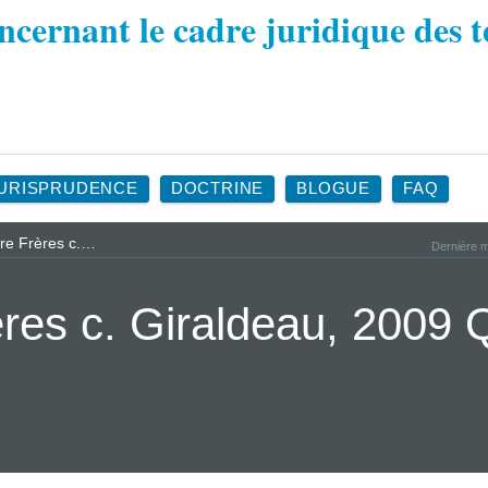
URISPRUDENCE
DOCTRINE
BLOGUE
FAQ
re Frères c.…
Dernière m
ères c. Giraldeau, 200