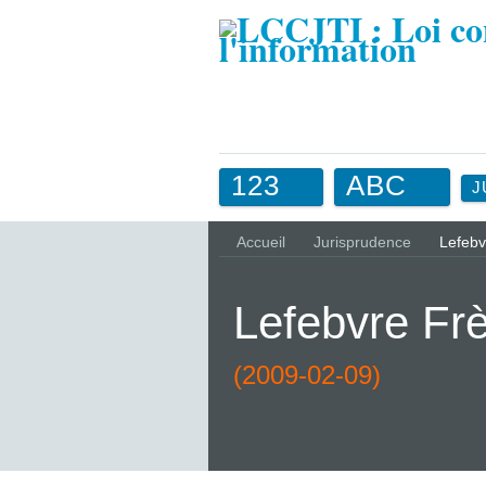
123
ABC
J
Accueil
Jurisprudence
Lefebv
Lefebvre Fr
(2009-02-09)