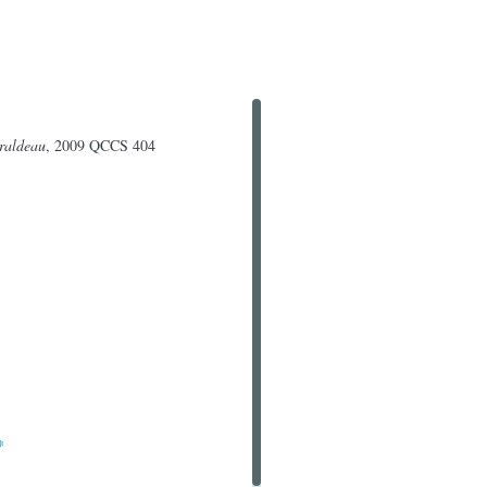
raldeau
, 2009 QCCS 404
*