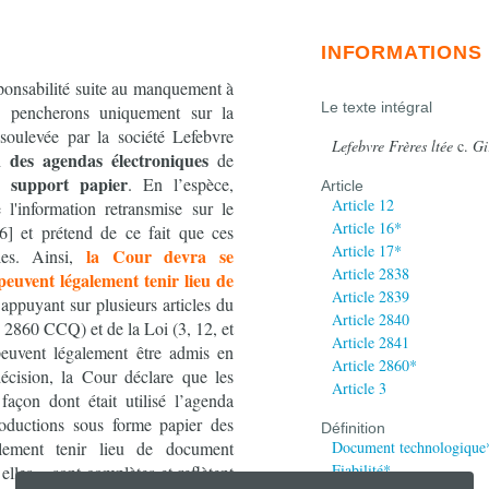
INFORMATIONS
esponsabilité suite au manquement à
Le texte intégral
s pencherons uniquement sur la
 soulevée par la société Lefebvre
Lefebvre Frères ltée
c.
Gi
 des agendas électroniques
de
support papier
ur
. En l’espèce,
Article
Article 12
 l'information retransmise sur le
Article 16*
6] et prétend de ce fait que ces
Article 17*
la Cour devra se
les. Ainsi,
Article 2838
euvent légalement tenir lieu de
Article 2839
appuyant sur plusieurs articles du
Article 2840
 2860 CCQ) et de la Loi (3, 12, et
Article 2841
euvent légalement être admis en
Article 2860*
écision, la Cour déclare que les
Article 3
façon dont était utilisé l’agenda
productions sous forme papier des
Définition
alement tenir lieu de document
Document technologique
Fiabilité*
elles « sont complètes et reflètent