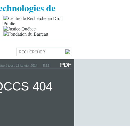
PDF
ise à jour : 18 janvier 2014
RSS
9 QCCS 404