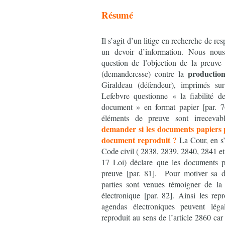
Résumé
Il s’agit d’un litige en recherche de r
un devoir d’information. Nous nou
question de l’objection de la preuve
production
(demanderesse) contre la
Giraldeau (défendeur), imprimés s
Lefebvre questionne « la fiabilité de
document » en format papier [par. 7
éléments de preuve sont irrecevab
demander si les documents papiers p
document reproduit ?
La Cour, en s’
Code civil ( 2838, 2839, 2840, 2841 et
17 Loi) déclare que les documents p
preuve [par. 81]. Pour motiver sa d
parties sont venues témoigner de la 
électronique [par. 82]. Ainsi les re
agendas électroniques peuvent lég
reproduit au sens de l’article 2860 car 