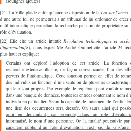
(soulignés ajoutés)
[21] La Ville plaide enfin qu’aucune disposition de la
Loi sur l’accès
,
d’une autre loi, ne permettrait à un tribunal de lui ordonner de créer 
outil informatique permettant la recherche par nom de propriétaire sur 
rôle d’évaluation.
[22] Elle cite un article intitulé
Révolution technologique et accès
l’information[8]
, dans lequel Me André Ouimet cite l’article 24 réci
plus haut et explique:
Certains ont déploré l’adoption de cet article. La fonction 
recherche extensive illustre, de façon convaincante, l’un des effe
pervers de l’informatique. Cette fonction permet en effet de retrac
des individus en fonction d’une seule ou de plusieurs caractéristiqu
qui leur sont propres. Par exemple, le requérant peut vouloir retrace
dans une banque de données, toutes les entrées contenant le nom d’
individu en particulier. Selon la capacité de traitement de l’ordinateu
une liste des occurrences sera dressée.
On saura ainsi qui possè
quoi en demandant, par exemple, dans un rôle d’évaluati
informatisé, le nom d’une personne. Or, la finalité poursuivie par 
caractère public d’un rôle d’évaluation n’est pas de satisfaire 