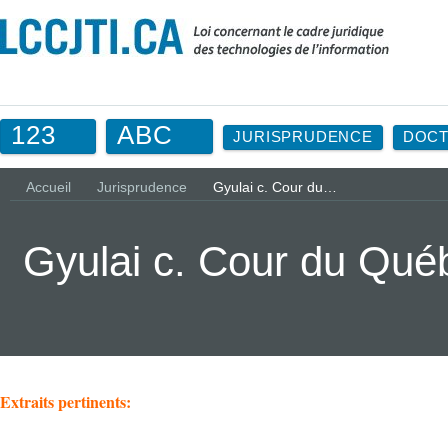
123
ABC
JURISPRUDENCE
DOCT
Accueil
Jurisprudence
Gyulai c. Cour du…
Gyulai c. Cour du Qu
Extraits pertinents: