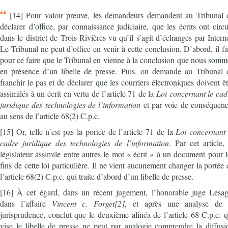
“
[14] Pour valoir preuve, les demandeurs demandent au Tribunal 
déclarer d’office, par connaissance judiciaire, que les écrits ont circu
dans le district de Trois-Rivières vu qu’il s’agit d’échanges par Interne
Le Tribunal ne peut d’office en venir à cette conclusion. D’abord, il fa
pour ce faire que le Tribunal en vienne à la conclusion que nous somm
en présence d’un libelle de presse. Puis, on demande au Tribunal 
franchir le pas et de déclarer que les courriers électroniques doivent êt
assimilés à un écrit en vertu de l’article 71 de la
Loi concernant le cad
juridique des technologies de l’information
et par voie de conséquenc
au sens de l’article 68(2) C.p.c.
[15] Or, telle n’est pas la portée de l’article 71 de la
Loi concernant 
cadre juridique des technologies de l’information
. Par cet article, 
législateur assimile entre autres le mot « écrit » à un document pour l
fins de cette loi particulière. Il ne vient aucunement changer la portée 
l’article 68(2) C.p.c. qui traite d’abord d’un libelle de presse.
[16] À cet égard, dans un récent jugement, l’honorable juge Lesag
dans l’affaire
Vincent c. Forget[2]
, et après une analyse de 
jurisprudence, conclut que le deuxième alinéa de l’article 68 C.p.c. q
vise le libelle de presse ne peut par analogie comprendre la diffusi