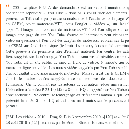
“
[233] La pièce P-23-A des demandeurs est un support numérique q
contient un répertoire « You Tube » dont on a voulu tirer des éléments 
preuve. Le Tribunal a pu prendre connaissance à l'audience de la page W
de CSEM, volet motocross/VTT, sous l'onglet « vidéos », sur laquel
apparaît l'image d'un coureur de motocross/VTT. Si l'on clique sur cet
image, une page du site You Tube s'ouvre et l'internaute peut visionner
vidéo en question où l'on voit des adeptes du motocross évoluer sur la pi
de CSEM sur fond de musique (le bruit des motocyclettes a été supprimé
Cette preuve a été permise à titre d'élément matériel. Par contre, les aut
liens suggérés sur la même page You Tube ne sont pas admissibles en preu
You Tube est un site public de mise en ligne de vidéos. N'importe qui p
mettre en ligne un vidéo. Les autres vidéos suggérés par You Tube sembl
être le résultat d'une association de mots-clés. Mais ce n'est pas le CSEM 
choisit les autres vidéos suggérés : ce ne sont pas des documents 
l'entreprise. On ne connaît pas les auteurs de ces autres vidéos mis en lig
L'objection à la pièce P-23-I (vidéo « Simon HQ » suggéré par You Tube) 
donc accueillie. Par contre, le témoignage du défendeur Homans à qui l'o
présenté le vidéo Simon HQ et qui a vu neuf motos sur le parcours a é
permis.
[234] Les vidéos « 2010 – Drag St-Élie 3 septembre 2010 »[120] et « Jet 
28 août 2010 »[121] reconnus par le témoin Simon Homans sont admis.