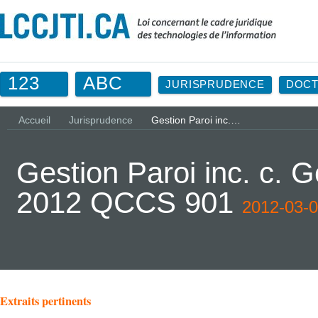
123
ABC
JURISPRUDENCE
DOCT
Accueil
Jurisprudence
Gestion Paroi inc.…
Gestion Paroi inc. c. G
2012 QCCS 901
2012-03-
Extraits pertinents