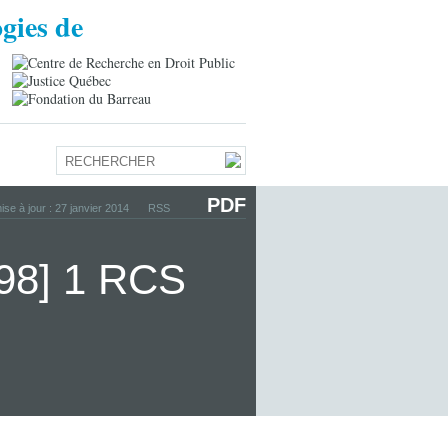
PDF
ise à jour : 27 janvier 2014
RSS
998] 1 RCS