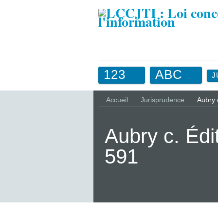
123
ABC
J
Accueil
Jurisprudence
Aubry 
Aubry c. Édi
591