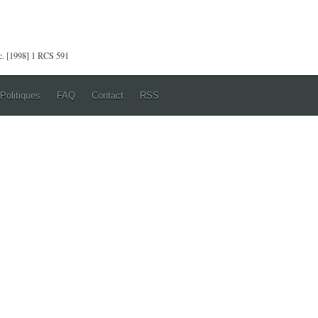
nc. [1998] 1 RCS 591
Politiques
FAQ
Contact
RSS