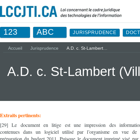
123
ABC
JURISPRUDENCE
DOCT
Accueil
Jurisprudence
A.D. c. St-Lambert…
A.D. c. St-Lambert (Vi
Extraits pertinents:
[29] Le document en litige est une impression des informatio
contenues dans un logiciel utilisé par l’organisme en vue de 
préparation du budget 2011. Puisque le document imprimé visé par 