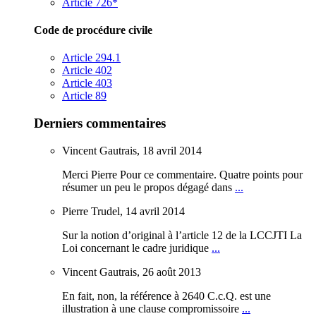
Article 726*
Code de procédure civile
Article 294.1
Article 402
Article 403
Article 89
Derniers commentaires
Vincent Gautrais
,
18 avril 2014
Merci Pierre Pour ce commentaire. Quatre points pour
résumer un peu le propos dégagé dans
...
Pierre Trudel
,
14 avril 2014
Sur la notion d’original à l’article 12 de la LCCJTI La
Loi concernant le cadre juridique
...
Vincent Gautrais
,
26 août 2013
En fait, non, la référence à 2640 C.c.Q. est une
illustration à une clause compromissoire
...