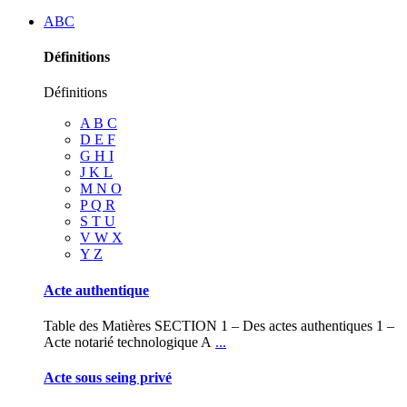
ABC
Définitions
Définitions
A B C
D E F
G H I
J K L
M N O
P Q R
S T U
V W X
Y Z
Acte authentique
Table des Matières SECTION 1 – Des actes authentiques 1 –
Acte notarié technologique A
...
Acte sous seing privé