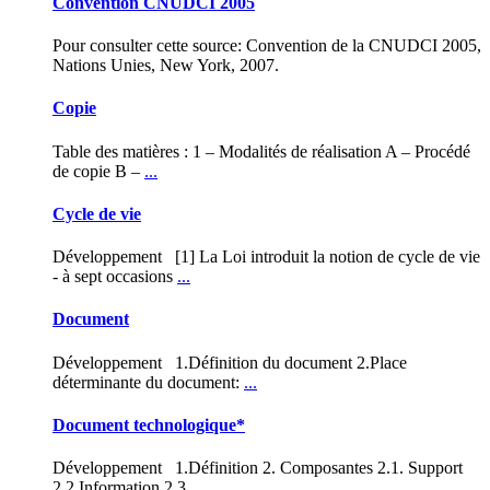
Convention CNUDCI 2005
Pour consulter cette source: Convention de la CNUDCI 2005,
Nations Unies, New York, 2007.
Copie
Table des matières : 1 – Modalités de réalisation A – Procédé
de copie B –
...
Cycle de vie
Développement [1] La Loi introduit la notion de cycle de vie
- à sept occasions
...
Document
Développement 1.Définition du document 2.Place
déterminante du document:
...
Document technologique*
Développement 1.Définition 2. Composantes 2.1. Support
2.2.Information 2.3.
...