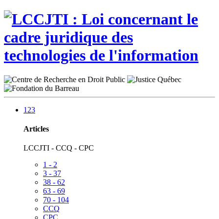
123
Articles
LCCJTI - CCQ - CPC
1 - 2
3 - 37
38 - 62
63 - 69
70 - 104
CCQ
CPC