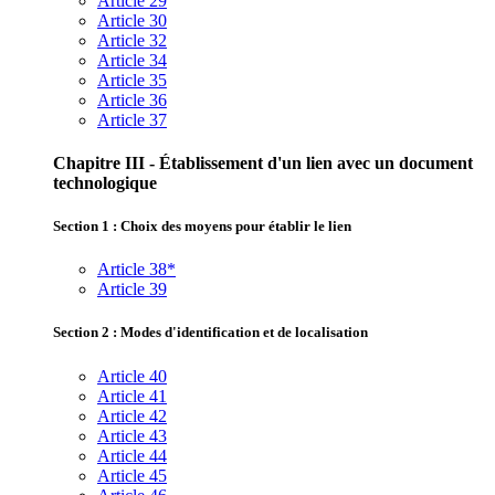
Article 29
Article 30
Article 32
Article 34
Article 35
Article 36
Article 37
Chapitre III - Établissement d'un lien avec un document
technologique
Section 1 : Choix des moyens pour établir le lien
Article 38*
Article 39
Section 2 : Modes d'identification et de localisation
Article 40
Article 41
Article 42
Article 43
Article 44
Article 45