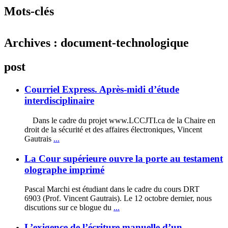
Mots-clés
Archives : document-technologique
post
Courriel Express. Après-midi d’étude
interdisciplinaire
Dans le cadre du projet www.LCCJTI.ca de la Chaire en
droit de la sécurité et des affaires électroniques, Vincent
Gautrais
...
La Cour supérieure ouvre la porte au testament
olographe imprimé
Pascal Marchi est étudiant dans le cadre du cours DRT
6903 (Prof. Vincent Gautrais). Le 12 octobre dernier, nous
discutions sur ce blogue du
...
L’exigence de l’écriture manuelle d’un