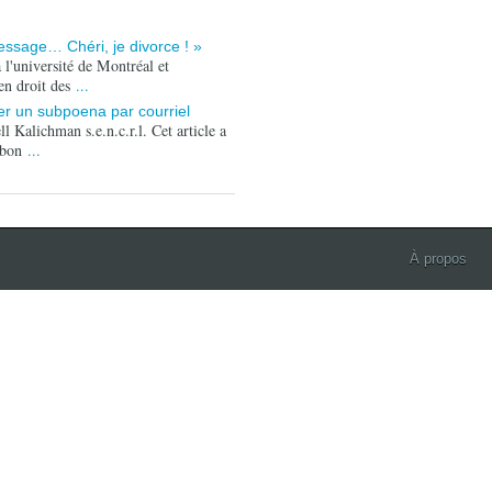
sage… Chéri, je divorce ! »
l'université de Montréal et
 en droit des
...
fier un subpoena par courriel
 Kalichman s.e.n.c.r.l. Cet article a
A bon
...
À propos