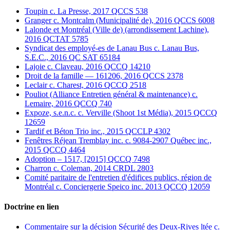
Toupin c. La Presse, 2017 QCCS 538
Granger c. Montcalm (Municipalité de), 2016 QCCS 6008
Lalonde et Montréal (Ville de) (arrondissement Lachine),
2016 QCTAT 5785
Syndicat des employé-es de Lanau Bus c. Lanau Bus,
S.E.C., 2016 QC SAT 65184
Lajoie c. Claveau, 2016 QCCQ 14210
Droit de la famille — 161206, 2016 QCCS 2378
Leclair c. Charest, 2016 QCCQ 2518
Pouliot (Alliance Entretien général & maintenance) c.
Lemaire, 2016 QCCQ 740
Expoze, s.e.n.c. c. Verville (Shoot 1st Média), 2015 QCCQ
12659
Tardif et Béton Trio inc., 2015 QCCLP 4302
Fenêtres Réjean Tremblay inc. c. 9084-2907 Québec inc.,
2015 QCCQ 4464
Adoption – 1517, [2015] QCCQ 7498
Charron c. Coleman, 2014 CRDL 2803
Comité paritaire de l'entretien d'édifices publics, région de
Montréal c. Conciergerie Speico inc. 2013 QCCQ 12059
Doctrine en lien
Commentaire sur la décision Sécurité des Deux-Rives ltée c.