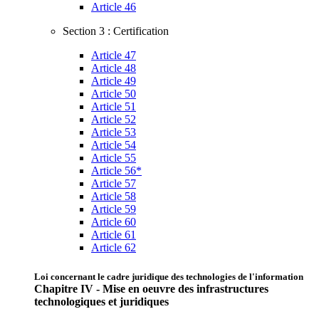
Article 46
Section 3 : Certification
Article 47
Article 48
Article 49
Article 50
Article 51
Article 52
Article 53
Article 54
Article 55
Article 56*
Article 57
Article 58
Article 59
Article 60
Article 61
Article 62
Loi concernant le cadre juridique des technologies de l'information
Chapitre IV - Mise en oeuvre des infrastructures
technologiques et juridiques