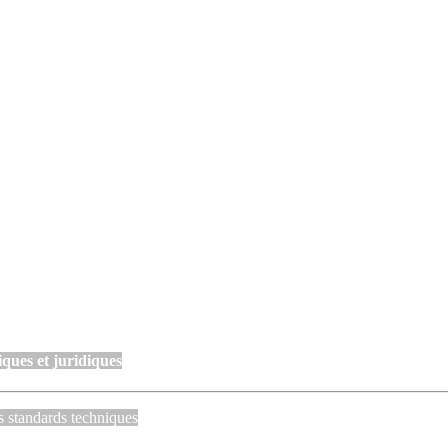
ques et juridiques
s standards techniques