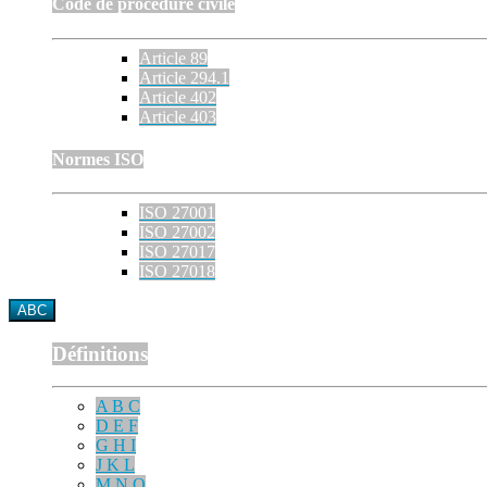
Code de procédure civile
Article 89
Article 294.1
Article 402
Article 403
Normes ISO
ISO 27001
ISO 27002
ISO 27017
ISO 27018
ABC
Définitions
A B C
D E F
G H I
J K L
M N O