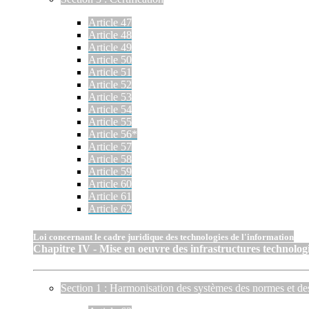
Article 47
Article 48
Article 49
Article 50
Article 51
Article 52
Article 53
Article 54
Article 55
Article 56*
Article 57
Article 58
Article 59
Article 60
Article 61
Article 62
Loi concernant le cadre juridique des technologies de l'information
Chapitre IV - Mise en oeuvre des infrastructures technologi
Section 1 : Harmonisation des systèmes des normes et de