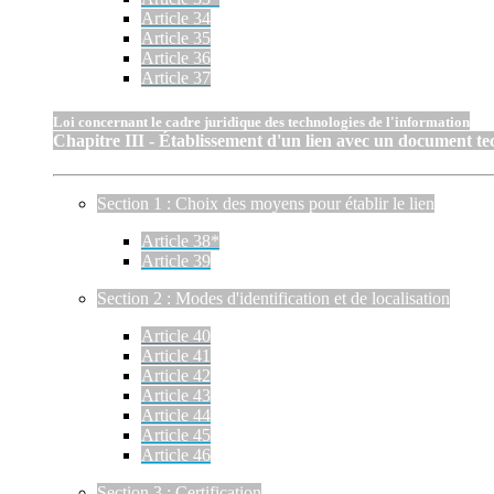
Article 34
Article 35
Article 36
Article 37
Loi concernant le cadre juridique des technologies de l'information
Chapitre III - Établissement d'un lien avec un document t
Section 1 : Choix des moyens pour établir le lien
Article 38*
Article 39
Section 2 : Modes d'identification et de localisation
Article 40
Article 41
Article 42
Article 43
Article 44
Article 45
Article 46
Section 3 : Certification