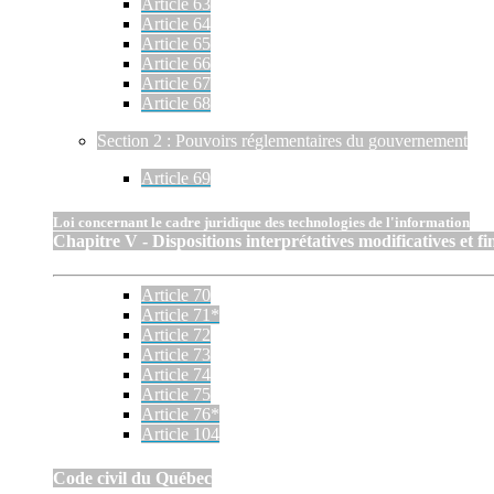
Article 63
Article 64
Article 65
Article 66
Article 67
Article 68
Section 2 : Pouvoirs réglementaires du gouvernement
Article 69
Loi concernant le cadre juridique des technologies de l'information
Chapitre V - Dispositions interprétatives modificatives et fi
Article 70
Article 71*
Article 72
Article 73
Article 74
Article 75
Article 76*
Article 104
Code civil du Québec