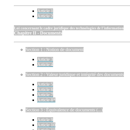
Article 1
Article 2
Loi concernant le cadre juridique des technologies de l'information
Chapitre II - Documents
Section 1 : Notion de document
Article 3
Article 4
Section 2 : Valeur juridique et intégrité des documents
Article 5
Article 6
Article 7
Article 8*
Section 3 : Équivalence de documents (...)
Article 9
Article 10