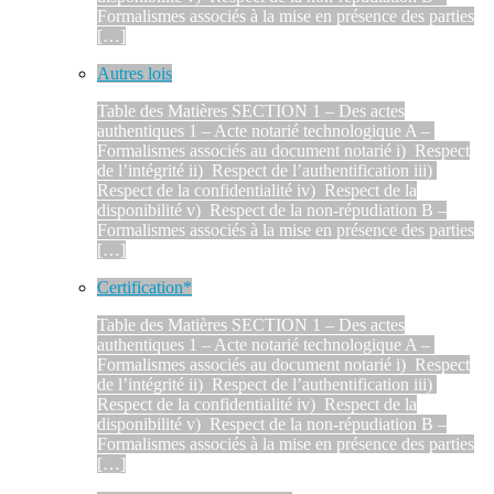
Formalismes associés à la mise en présence des parties
[…]
Autres lois
Table des Matières SECTION 1 – Des actes
authentiques 1 – Acte notarié technologique A –
Formalismes associés au document notarié i) Respect
de l’intégrité ii) Respect de l’authentification iii)
Respect de la confidentialité iv) Respect de la
disponibilité v) Respect de la non-répudiation B –
Formalismes associés à la mise en présence des parties
[…]
Certification*
Table des Matières SECTION 1 – Des actes
authentiques 1 – Acte notarié technologique A –
Formalismes associés au document notarié i) Respect
de l’intégrité ii) Respect de l’authentification iii)
Respect de la confidentialité iv) Respect de la
disponibilité v) Respect de la non-répudiation B –
Formalismes associés à la mise en présence des parties
[…]