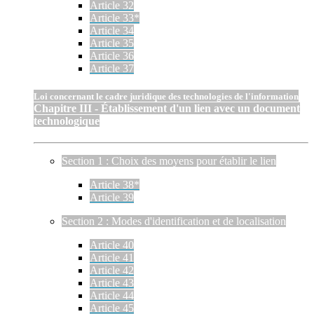
Article 32
Article 33*
Article 34
Article 35
Article 36
Article 37
Loi concernant le cadre juridique des technologies de l'information
Chapitre III - Établissement d'un lien avec un document
technologique
Section 1 : Choix des moyens pour établir le lien
Article 38*
Article 39
Section 2 : Modes d'identification et de localisation
Article 40
Article 41
Article 42
Article 43
Article 44
Article 45