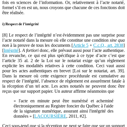
fois en sciences de l’information. Or, relativement à l’acte notarié,
formel s’il en est un, nous croyons que chacune de ces fonctions doit
être réalisée.
i) Respect de l’intégrité
[8] Le respect de l’intégrité n’est évidemment pas une surprise pour
l’acte notarié dans la mesure où elle constitue une condition
sine qua
non
à la preuve de tous les documents [
Article 5
+
C.c.Q., art. 2838
]
[
Intégrité
].
A fortiori
donc, elle prévaut aussi pour l’acte authentique.
En revanche, ce qui est plus spécifique à ce type d’acte c’est que
l’article 35 al. 2 de la Loi sur le notariat exige qu’un règlement
explicite les modalités relatives à cette condition. Ceci vaut aussi
pour les actes authentiques en brevet [Loi sur le notariat, art. 39].
Dans la mesure où cette exigence procédurale est cumulative au
respect de l’intégrité, l’absence de règlement est assurément fatale à
la réception d’un tel acte. Les actes notariés ne peuvent donc être
reçus que sur support papier. Un auteur affirme néanmoins que
« l'acte en minute peut être numérisé et acheminé
électroniquement au Registre foncier du Québec à l'aide
de la signature numérique, assurant ainsi l'intégrité des
données » [
LACOURSIÈRE
, 2011, #2].
Ceci sous-tend que si la réception ne peut se faire que sur un support