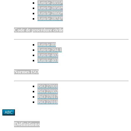
Article 2855*
Article 2858*
Article 2860*
Article 2874*
Code de procédure civile
Article 89
Article 294.1
Article 402
Article 403
Normes ISO
ISO 27001
ISO 27002
ISO 27017
ISO 27018
ABC
Définitions