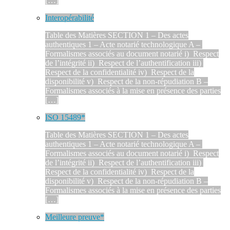
[…]
Interopérabilité
Table des Matières SECTION 1 – Des actes
authentiques 1 – Acte notarié technologique A –
Formalismes associés au document notarié i) Respect
de l’intégrité ii) Respect de l’authentification iii)
Respect de la confidentialité iv) Respect de la
disponibilité v) Respect de la non-répudiation B –
Formalismes associés à la mise en présence des parties
[…]
ISO 15489*
Table des Matières SECTION 1 – Des actes
authentiques 1 – Acte notarié technologique A –
Formalismes associés au document notarié i) Respect
de l’intégrité ii) Respect de l’authentification iii)
Respect de la confidentialité iv) Respect de la
disponibilité v) Respect de la non-répudiation B –
Formalismes associés à la mise en présence des parties
[…]
Meilleure preuve*