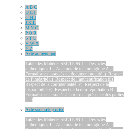
A B C
D E F
G H I
J K L
M N O
P Q R
S T U
V W X
Y Z
Acte authentique
Table des Matières SECTION 1 – Des actes
authentiques 1 – Acte notarié technologique A –
Formalismes associés au document notarié i) Respect
de l’intégrité ii) Respect de l’authentification iii)
Respect de la confidentialité iv) Respect de la
disponibilité v) Respect de la non-répudiation B –
Formalismes associés à la mise en présence des parties
[…]
Acte sous seing privé
Table des Matières SECTION 1 – Des actes
authentiques 1 – Acte notarié technologique A –