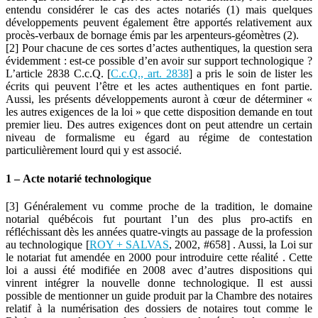
entendu considérer le cas des actes notariés (1) mais quelques
développements peuvent également être apportés relativement aux
procès-verbaux de bornage émis par les arpenteurs-géomètres (2).
[2] Pour chacune de ces sortes d’actes authentiques, la question sera
évidemment : est-ce possible d’en avoir sur support technologique ?
L’article 2838 C.c.Q. [
C.c.Q., art. 2838
] a pris le soin de lister les
écrits qui peuvent l’être et les actes authentiques en font partie.
Aussi, les présents développements auront à cœur de déterminer «
les autres exigences de la loi » que cette disposition demande en tout
premier lieu. Des autres exigences dont on peut attendre un certain
niveau de formalisme eu égard au régime de contestation
particulièrement lourd qui y est associé.
1 – Acte notarié technologique
[3] Généralement vu comme proche de la tradition, le domaine
notarial québécois fut pourtant l’un des plus pro-actifs en
réfléchissant dès les années quatre-vingts au passage de la profession
au technologique [
ROY + SALVAS
, 2002, #658] . Aussi, la Loi sur
le notariat fut amendée en 2000 pour introduire cette réalité . Cette
loi a aussi été modifiée en 2008 avec d’autres dispositions qui
vinrent intégrer la nouvelle donne technologique. Il est aussi
possible de mentionner un guide produit par la Chambre des notaires
relatif à la numérisation des dossiers de notaires tout comme le