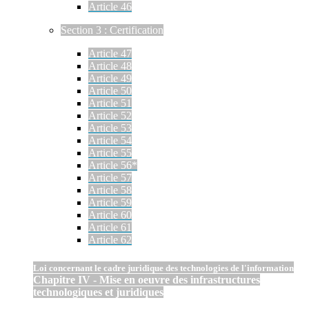
Article 46
Section 3 : Certification
Article 47
Article 48
Article 49
Article 50
Article 51
Article 52
Article 53
Article 54
Article 55
Article 56*
Article 57
Article 58
Article 59
Article 60
Article 61
Article 62
Loi concernant le cadre juridique des technologies de l'information
Chapitre IV - Mise en oeuvre des infrastructures
technologiques et juridiques