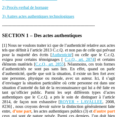
2) Procès-verbal de bornage
3) Autres actes authentiques technologiques
-----------------------------------------------------------------------
SECTION 1 – Des actes authentiques
[1] Nous ne voulons traiter ici que de l’authenticité relative aux actes
tels que définit à l’article 2813 C.c.Q. et non pas de celle qui prévaut
pour la majorité des écrits [
Authenticité
] ou celle que le C.c.Q.
exigea pour certains témoignages [
C.c.Q., art. 2874
] et certains
éléments matériels [
C.c.Q., art. 2855
]. Néanmoins, ces trois formes
d’authenticités ne sont pas sans lien. En effet, quand on parle
d’authenticité, quelle que soit la situation, il existe un lien fort avec
une personne, physique ou morale, avec un auteur. Ici, il s’agit
d’envisager la situation particulière où cette personne est dans une
situation d’autorité du fait de la reconnaissance qui lui a été faite en
tant qu’officier public. Parmi les sept différents types d’actes
authentiques que le C.c.Q. a pris le soin de distinguer à l’article
2814, de façon non exhaustive [
ROYER + LAVALLEE
, 2008,
#236] , nous croyons devoir suivre la distinction généralement faite
entre,
d’une part
, les actes authentiques publics (3) et
d'autre part
ceux qui sont de nature privée. Parmi ces derniers, l’on doit bien