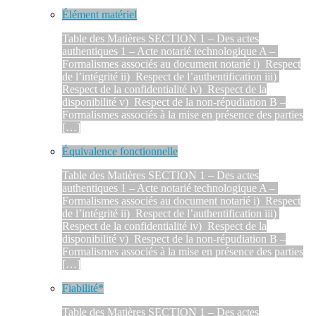
Élément matériel
Table des Matières SECTION 1 – Des actes
authentiques 1 – Acte notarié technologique A –
Formalismes associés au document notarié i) Respect
de l’intégrité ii) Respect de l’authentification iii)
Respect de la confidentialité iv) Respect de la
disponibilité v) Respect de la non-répudiation B –
Formalismes associés à la mise en présence des parties
[…]
Équivalence fonctionnelle
Table des Matières SECTION 1 – Des actes
authentiques 1 – Acte notarié technologique A –
Formalismes associés au document notarié i) Respect
de l’intégrité ii) Respect de l’authentification iii)
Respect de la confidentialité iv) Respect de la
disponibilité v) Respect de la non-répudiation B –
Formalismes associés à la mise en présence des parties
[…]
Fiabilité*
Table des Matières SECTION 1 – Des actes