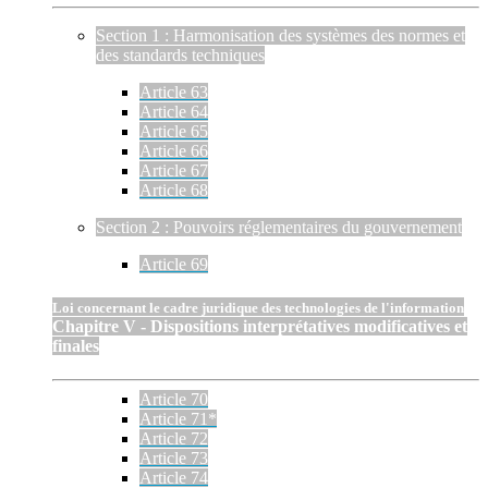
Section 1 : Harmonisation des systèmes des normes et
des standards techniques
Article 63
Article 64
Article 65
Article 66
Article 67
Article 68
Section 2 : Pouvoirs réglementaires du gouvernement
Article 69
Loi concernant le cadre juridique des technologies de l'information
Chapitre V - Dispositions interprétatives modificatives et
finales
Article 70
Article 71*
Article 72
Article 73
Article 74