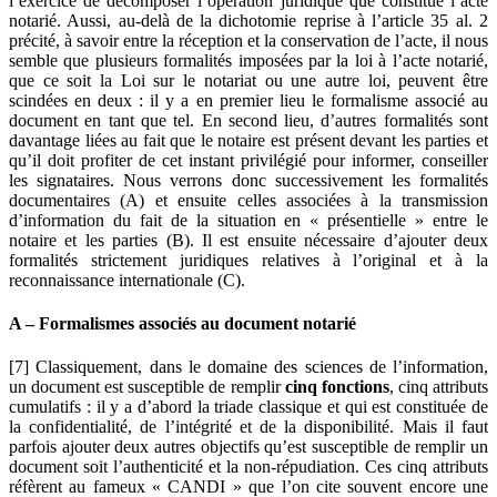
l’exercice de décomposer l’opération juridique que constitue l’acte
notarié. Aussi, au-delà de la dichotomie reprise à l’article 35 al. 2
précité, à savoir entre la réception et la conservation de l’acte, il nous
semble que plusieurs formalités imposées par la loi à l’acte notarié,
que ce soit la Loi sur le notariat ou une autre loi, peuvent être
scindées en deux : il y a en premier lieu le formalisme associé au
document en tant que tel. En second lieu, d’autres formalités sont
davantage liées au fait que le notaire est présent devant les parties et
qu’il doit profiter de cet instant privilégié pour informer, conseiller
les signataires. Nous verrons donc successivement les formalités
documentaires (A) et ensuite celles associées à la transmission
d’information du fait de la situation en « présentielle » entre le
notaire et les parties (B). Il est ensuite nécessaire d’ajouter deux
formalités strictement juridiques relatives à l’original et à la
reconnaissance internationale (C).
A – Formalismes associés au document notarié
[7] Classiquement, dans le domaine des sciences de l’information,
un document est susceptible de remplir
cinq fonctions
, cinq attributs
cumulatifs : il y a d’abord la triade classique et qui est constituée de
la confidentialité, de l’intégrité et de la disponibilité. Mais il faut
parfois ajouter deux autres objectifs qu’est susceptible de remplir un
document soit l’authenticité et la non-répudiation. Ces cinq attributs
réfèrent au fameux « CANDI » que l’on cite souvent encore une