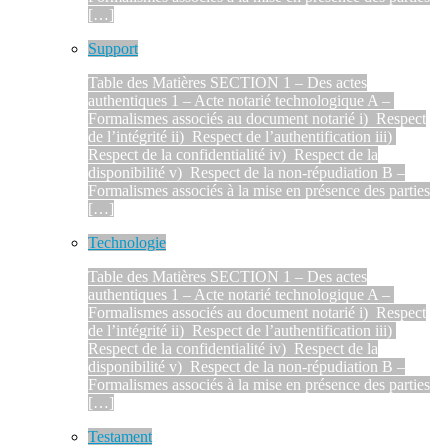
[…]
Support
Table des Matières SECTION 1 – Des actes
authentiques 1 – Acte notarié technologique A –
Formalismes associés au document notarié i) Respect
de l’intégrité ii) Respect de l’authentification iii)
Respect de la confidentialité iv) Respect de la
disponibilité v) Respect de la non-répudiation B –
Formalismes associés à la mise en présence des parties
[…]
Technologie
Table des Matières SECTION 1 – Des actes
authentiques 1 – Acte notarié technologique A –
Formalismes associés au document notarié i) Respect
de l’intégrité ii) Respect de l’authentification iii)
Respect de la confidentialité iv) Respect de la
disponibilité v) Respect de la non-répudiation B –
Formalismes associés à la mise en présence des parties
[…]
Testament