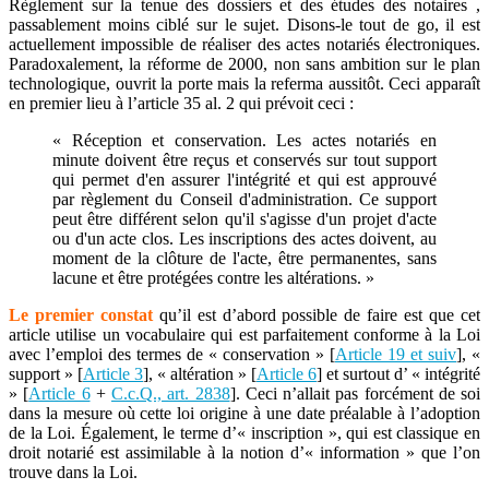
Règlement sur la tenue des dossiers et des études des notaires ,
passablement moins ciblé sur le sujet. Disons-le tout de go, il est
actuellement impossible de réaliser des actes notariés électroniques.
Paradoxalement, la réforme de 2000, non sans ambition sur le plan
technologique, ouvrit la porte mais la referma aussitôt. Ceci apparaît
en premier lieu à l’article 35 al. 2 qui prévoit ceci :
« Réception et conservation. Les actes notariés en
minute doivent être reçus et conservés sur tout support
qui permet d'en assurer l'intégrité et qui est approuvé
par règlement du Conseil d'administration. Ce support
peut être différent selon qu'il s'agisse d'un projet d'acte
ou d'un acte clos. Les inscriptions des actes doivent, au
moment de la clôture de l'acte, être permanentes, sans
lacune et être protégées contre les altérations. »
Le premier constat
qu’il est d’abord possible de faire est que cet
article utilise un vocabulaire qui est parfaitement conforme à la Loi
avec l’emploi des termes de « conservation » [
Article 19 et suiv
], «
support » [
Article 3
], « altération » [
Article 6
] et surtout d’ « intégrité
» [
Article 6
+
C.c.Q., art. 2838
]. Ceci n’allait pas forcément de soi
dans la mesure où cette loi origine à une date préalable à l’adoption
de la Loi. Également, le terme d’« inscription », qui est classique en
droit notarié est assimilable à la notion d’« information » que l’on
trouve dans la Loi.