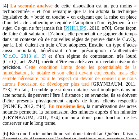
[4]
La seconde analyse
de cette disposition est un peu moins «
technocentrée » et l’on remarque que la loi adopta la technique
législative du « botté en touche » en exigeant que la mise en place
d’un tel acte authentique requière l’adoption d’un règlement à ce
sujet. Ce qui ne fut jamais fait [
PHILLIPS
, 2010, #70]. Cette façon
de faire était salutaire. D’abord, elle permettait de gagner du temps
dans un contexte où de nouvelles règles de preuve dans le C.c.Q.,
par la Loi, étaient en train d’être adoptées. Ensuite, un type d’actes
aussi important, bénéficiant d’une présomption d’authenticité
[
C.c.Q., 2813 al. 2
] et d’un régime de contestation très lourd
[C.c.Q., art. 2821], mérite d’être encadré avec un certain niveau de
précision.
Cette condition limite donc les potentialités de la
numérisation, le notaire et son client devant être réunis, mais elle
semble nécessaire pour le respect du devoir de conseil que nous
aurons l’occasion de développer plus tard [
GRYNBAUM, 2011,
#73]. En fait, il semble que si deux notaires sont impliqués dans un
acte notarié, ils peuvent l’être à distance ; en revanche, ils se doivent
d’être présents physiquement auprès de leurs clients respectifs
[PONCE, 2012, #44].
En troisième lieu
, la numérisation des actes
notariés permettra la transmission des minutes auprès d’un minutier
[GRYNBAUM, 2011, #74] qui aura donc pour fonction de les
conserver sur le long terme.
[6] Bien que l’acte authentique soit donc interdit au Québec, faisons