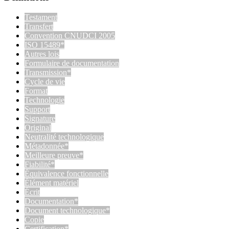
Testament
Transfert
Convention CNUDCI 2005
ISO 15489*
Autres lois
Formulaire de documentation
Transmission*
Cycle de vie
Format
Technologie
Support
Signature
Original
Neutralité technologique
Métadonnée*
Meilleure preuve*
Fiabilité*
Équivalence fonctionnelle
Élément matériel
Écrit
Documentation*
Document technologique*
Copie
Certification*