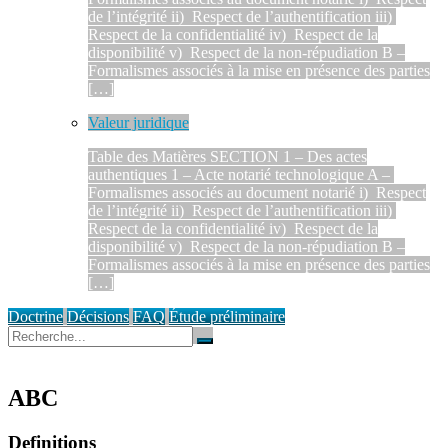
de l’intégrité ii) Respect de l’authentification iii)
Respect de la confidentialité iv) Respect de la
disponibilité v) Respect de la non-répudiation B –
Formalismes associés à la mise en présence des parties
[…]
Valeur juridique
Table des Matières SECTION 1 – Des actes
authentiques 1 – Acte notarié technologique A –
Formalismes associés au document notarié i) Respect
de l’intégrité ii) Respect de l’authentification iii)
Respect de la confidentialité iv) Respect de la
disponibilité v) Respect de la non-répudiation B –
Formalismes associés à la mise en présence des parties
[…]
Doctrine
Décisions
FAQ
Étude préliminaire
ABC
Definitions