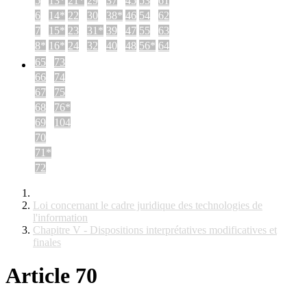
5
13*
21*
29
37
45
53
61
6
14*
22
30
38*
46
54
62
7
15*
23
31*
39
47
55
63
8*
16*
24
32
40
48
56*
64
65
73
66
74
67
75
68
76*
69
104
70
71*
72
Loi concernant le cadre juridique des technologies de
l'information
Chapitre V - Dispositions interprétatives modificatives et
finales
Article 70