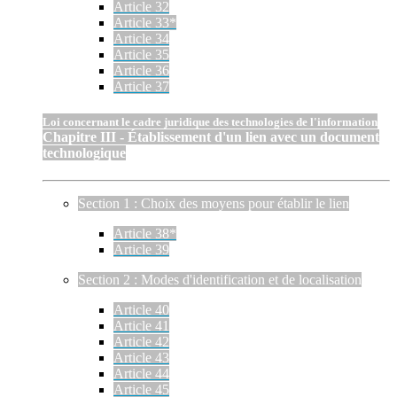
Article 32
Article 33*
Article 34
Article 35
Article 36
Article 37
Loi concernant le cadre juridique des technologies de l'information
Chapitre III - Établissement d'un lien avec un document
technologique
Section 1 : Choix des moyens pour établir le lien
Article 38*
Article 39
Section 2 : Modes d'identification et de localisation
Article 40
Article 41
Article 42
Article 43
Article 44
Article 45