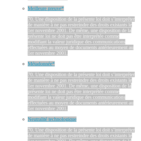
Meilleure preuve*
70. Une disposition de la présente loi doit s’interpréter
de manière à ne pas restreindre des droits existants le
1er novembre 2001. De même, une disposition de la
présente loi ne doit pas être interprétée comme
modifiant la valeur juridique des communications
effectuées au moyen de documents antérieurement au
1er novembre 2001.
Métadonnée*
70. Une disposition de la présente loi doit s’interpréter
de manière à ne pas restreindre des droits existants le
1er novembre 2001. De même, une disposition de la
présente loi ne doit pas être interprétée comme
modifiant la valeur juridique des communications
effectuées au moyen de documents antérieurement au
1er novembre 2001.
Neutralité technologique
70. Une disposition de la présente loi doit s’interpréter
de manière à ne pas restreindre des droits existants le