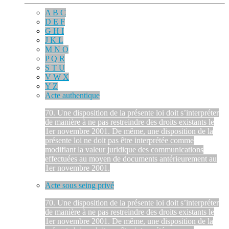
A B C
D E F
G H I
J K L
M N O
P Q R
S T U
V W X
Y Z
Acte authentique
70. Une disposition de la présente loi doit s’interpréter
de manière à ne pas restreindre des droits existants le
1er novembre 2001. De même, une disposition de la
présente loi ne doit pas être interprétée comme
modifiant la valeur juridique des communications
effectuées au moyen de documents antérieurement au
1er novembre 2001.
Acte sous seing privé
70. Une disposition de la présente loi doit s’interpréter
de manière à ne pas restreindre des droits existants le
1er novembre 2001. De même, une disposition de la