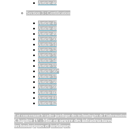
Article 46
Section 3 : Certification
Article 47
Article 48
Article 49
Article 50
Article 51
Article 52
Article 53
Article 54
Article 55
Article 56*
Article 57
Article 58
Article 59
Article 60
Article 61
Article 62
Loi concernant le cadre juridique des technologies de l'information
Chapitre IV - Mise en oeuvre des infrastructures
technologiques et juridiques