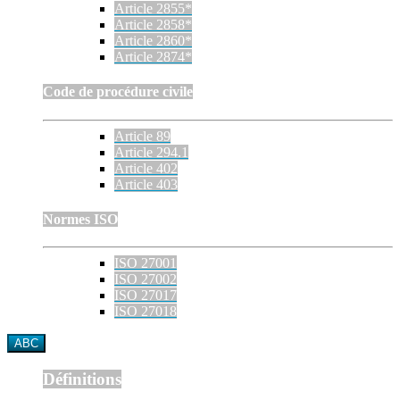
Article 2855*
Article 2858*
Article 2860*
Article 2874*
Code de procédure civile
Article 89
Article 294.1
Article 402
Article 403
Normes ISO
ISO 27001
ISO 27002
ISO 27017
ISO 27018
ABC
Définitions