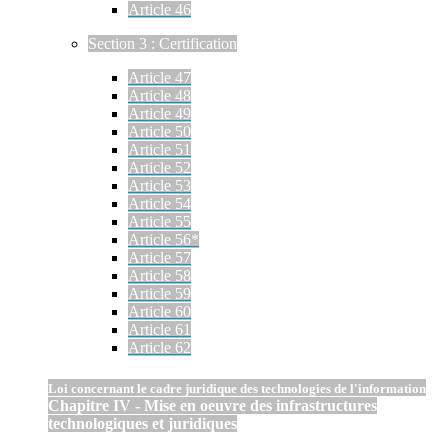
Article 46
Section 3 : Certification
Article 47
Article 48
Article 49
Article 50
Article 51
Article 52
Article 53
Article 54
Article 55
Article 56*
Article 57
Article 58
Article 59
Article 60
Article 61
Article 62
Loi concernant le cadre juridique des technologies de l'information
Chapitre IV - Mise en oeuvre des infrastructures
technologiques et juridiques