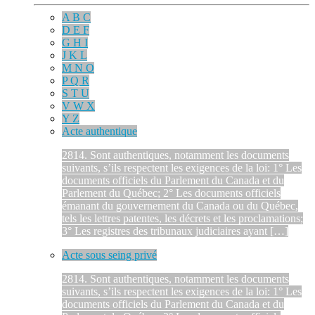
A B C
D E F
G H I
J K L
M N O
P Q R
S T U
V W X
Y Z
Acte authentique
2814. Sont authentiques, notamment les documents
suivants, s’ils respectent les exigences de la loi: 1° Les
documents officiels du Parlement du Canada et du
Parlement du Québec; 2° Les documents officiels
émanant du gouvernement du Canada ou du Québec,
tels les lettres patentes, les décrets et les proclamations;
3° Les registres des tribunaux judiciaires ayant […]
Acte sous seing privé
2814. Sont authentiques, notamment les documents
suivants, s’ils respectent les exigences de la loi: 1° Les
documents officiels du Parlement du Canada et du