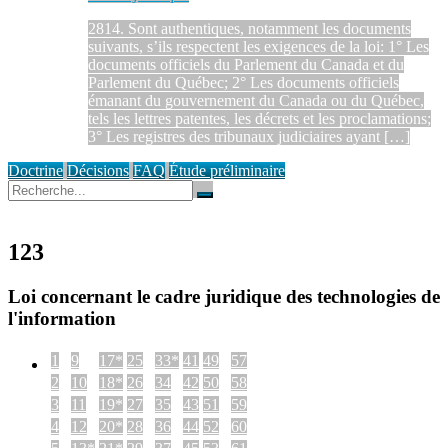
2814. Sont authentiques, notamment les documents
suivants, s’ils respectent les exigences de la loi: 1° Les
documents officiels du Parlement du Canada et du
Parlement du Québec; 2° Les documents officiels
émanant du gouvernement du Canada ou du Québec,
tels les lettres patentes, les décrets et les proclamations;
3° Les registres des tribunaux judiciaires ayant […]
Doctrine
Décisions
FAQ
Étude préliminaire
123
Loi concernant le cadre juridique des technologies de
l'information
1
9
17*
25
33*
41
49
57
2
10
18*
26
34
42
50
58
3
11
19*
27
35
43
51
59
4
12
20*
28
36
44
52
60