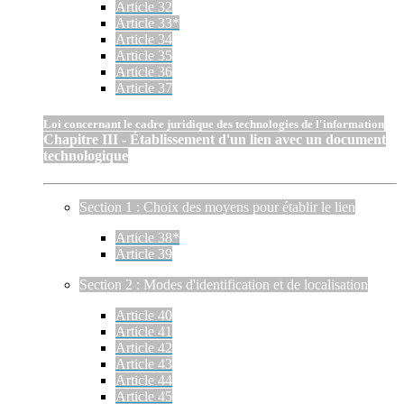
Article 32
Article 33*
Article 34
Article 35
Article 36
Article 37
Loi concernant le cadre juridique des technologies de l'information
Chapitre III - Établissement d'un lien avec un document
technologique
Section 1 : Choix des moyens pour établir le lien
Article 38*
Article 39
Section 2 : Modes d'identification et de localisation
Article 40
Article 41
Article 42
Article 43
Article 44
Article 45