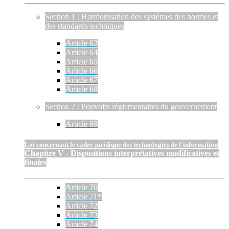
Section 1 : Harmonisation des systèmes des normes et
des standards techniques
Article 63
Article 64
Article 65
Article 66
Article 67
Article 68
Section 2 : Pouvoirs réglementaires du gouvernement
Article 69
Loi concernant le cadre juridique des technologies de l'information
Chapitre V - Dispositions interprétatives modificatives et
finales
Article 70
Article 71*
Article 72
Article 73
Article 74