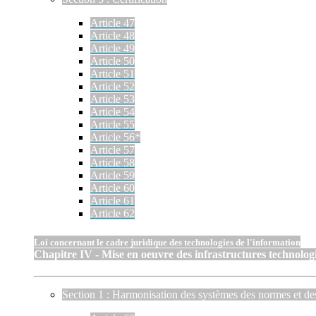
Article 47
Article 48
Article 49
Article 50
Article 51
Article 52
Article 53
Article 54
Article 55
Article 56*
Article 57
Article 58
Article 59
Article 60
Article 61
Article 62
Loi concernant le cadre juridique des technologies de l'information
Chapitre IV - Mise en oeuvre des infrastructures technologi
Section 1 : Harmonisation des systèmes des normes et de