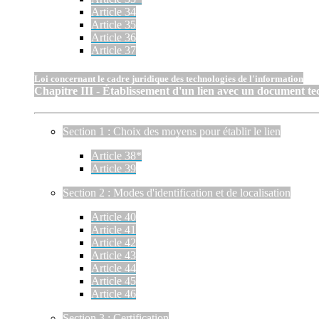
Article 34
Article 35
Article 36
Article 37
Loi concernant le cadre juridique des technologies de l'information
Chapitre III - Établissement d'un lien avec un document t
Section 1 : Choix des moyens pour établir le lien
Article 38*
Article 39
Section 2 : Modes d'identification et de localisation
Article 40
Article 41
Article 42
Article 43
Article 44
Article 45
Article 46
Section 3 : Certification