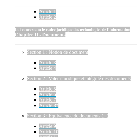
Article 1
Article 2
Loi concernant le cadre juridique des technologies de l'information
Chapitre II - Documents
Section 1 : Notion de document
Article 3
Article 4
Section 2 : Valeur juridique et intégrité des documents
Article 5
Article 6
Article 7
Article 8*
Section 3 : Équivalence de documents (...)
Article 9
Article 10