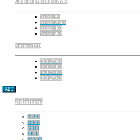
Code de procédure civile
Article 89
Article 294.1
Article 402
Article 403
Normes ISO
ISO 27001
ISO 27002
ISO 27017
ISO 27018
ABC
Définitions
A B C
D E F
G H I
J K L
M N O