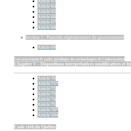
Article 63
Article 64
Article 65
Article 66
Article 67
Article 68
Section 2 : Pouvoirs réglementaires du gouvernement
Article 69
Loi concernant le cadre juridique des technologies de l'information
Chapitre V - Dispositions interprétatives modificatives et fi
Article 70
Article 71*
Article 72
Article 73
Article 74
Article 75
Article 76*
Article 104
Code civil du Québec