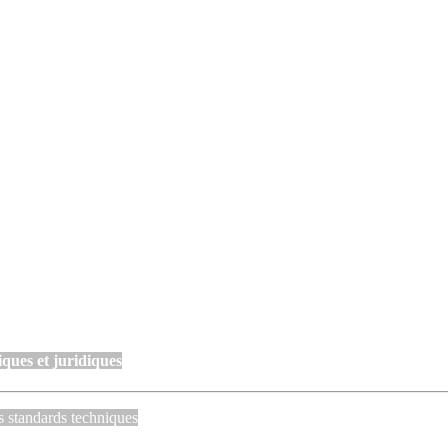
ques et juridiques
s standards techniques