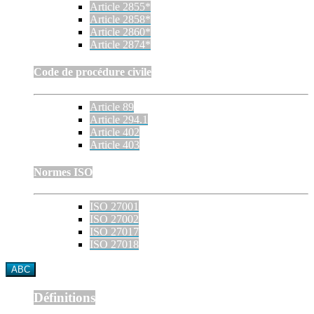
Article 2855*
Article 2858*
Article 2860*
Article 2874*
Code de procédure civile
Article 89
Article 294.1
Article 402
Article 403
Normes ISO
ISO 27001
ISO 27002
ISO 27017
ISO 27018
ABC
Définitions