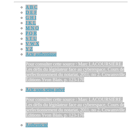
A B C
D E F
G H I
J K L
M N O
P Q R
S T U
V W X
Y Z
Acte authentique
Pour consulter cette source : Marc LACOURSIÈRE,
Les défis du législateur face au cyberespace, Cours de
perfectionnement du notariat, 2011, no 2, Cowansville,
Éditions Yvon Blais, p. 123-170
Acte sous seing privé
Pour consulter cette source : Marc LACOURSIÈRE,
Les défis du législateur face au cyberespace, Cours de
perfectionnement du notariat, 2011, no 2, Cowansville,
Éditions Yvon Blais, p. 123-170
Authenticité