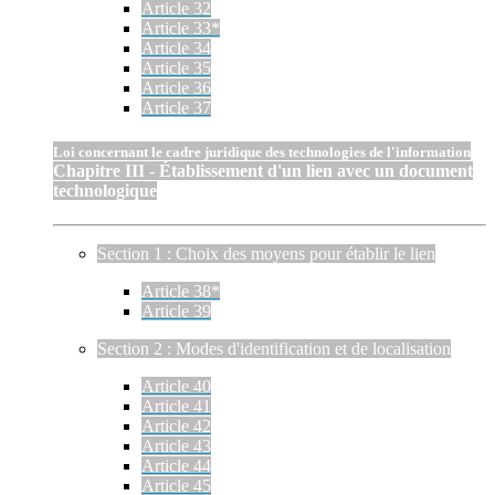
Article 32
Article 33*
Article 34
Article 35
Article 36
Article 37
Loi concernant le cadre juridique des technologies de l'information
Chapitre III - Établissement d'un lien avec un document
technologique
Section 1 : Choix des moyens pour établir le lien
Article 38*
Article 39
Section 2 : Modes d'identification et de localisation
Article 40
Article 41
Article 42
Article 43
Article 44
Article 45