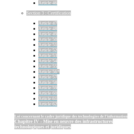
Article 46
Section 3 : Certification
Article 47
Article 48
Article 49
Article 50
Article 51
Article 52
Article 53
Article 54
Article 55
Article 56*
Article 57
Article 58
Article 59
Article 60
Article 61
Article 62
Loi concernant le cadre juridique des technologies de l'information
Chapitre IV - Mise en oeuvre des infrastructures
technologiques et juridiques