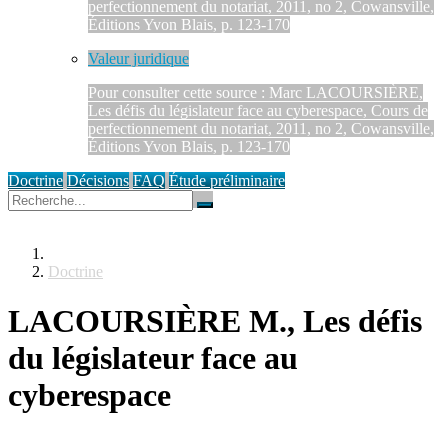
perfectionnement du notariat, 2011, no 2, Cowansville,
Éditions Yvon Blais, p. 123-170
Valeur juridique
Pour consulter cette source : Marc LACOURSIÈRE,
Les défis du législateur face au cyberespace, Cours de
perfectionnement du notariat, 2011, no 2, Cowansville,
Éditions Yvon Blais, p. 123-170
Doctrine
Décisions
FAQ
Étude préliminaire
Doctrine
LACOURSIÈRE M., Les défis
du législateur face au
cyberespace