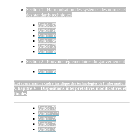
Section 1 : Harmonisation des systèmes des normes et
des standards techniques
Article 63
Article 64
Article 65
Article 66
Article 67
Article 68
Section 2 : Pouvoirs réglementaires du gouvernement
Article 69
Loi concernant le cadre juridique des technologies de l'information
Chapitre V - Dispositions interprétatives modificatives et
finales
Article 70
Article 71*
Article 72
Article 73
Article 74