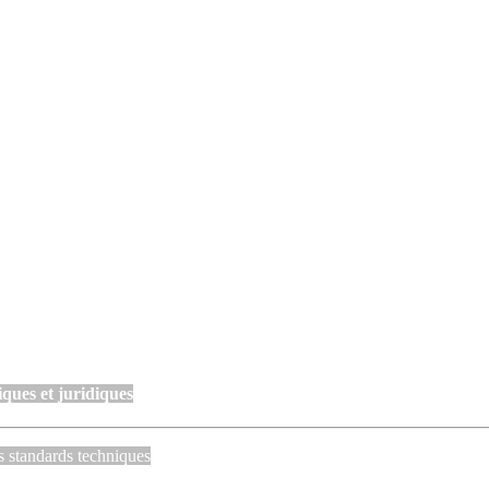
ques et juridiques
s standards techniques