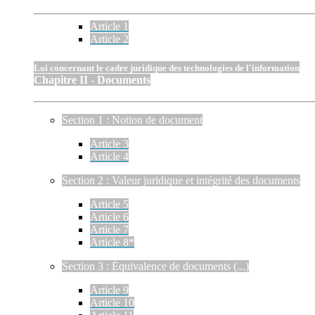
Article 1
Article 2
Loi concernant le cadre juridique des technologies de l'information
Chapitre II - Documents
Section 1 : Notion de document
Article 3
Article 4
Section 2 : Valeur juridique et intégrité des documents
Article 5
Article 6
Article 7
Article 8*
Section 3 : Équivalence de documents (...)
Article 9
Article 10