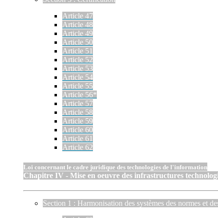
Article 47
Article 48
Article 49
Article 50
Article 51
Article 52
Article 53
Article 54
Article 55
Article 56*
Article 57
Article 58
Article 59
Article 60
Article 61
Article 62
Loi concernant le cadre juridique des technologies de l'information
Chapitre IV - Mise en oeuvre des infrastructures technologi
Section 1 : Harmonisation des systèmes des normes et de