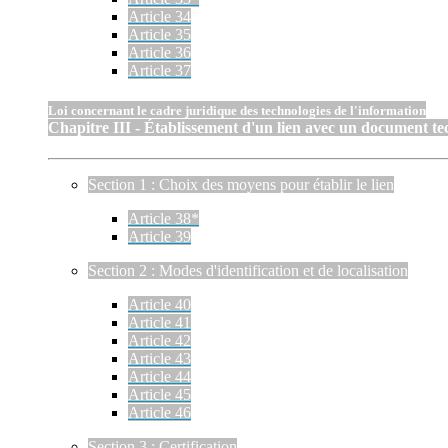
Article 34
Article 35
Article 36
Article 37
Loi concernant le cadre juridique des technologies de l'information
Chapitre III - Établissement d'un lien avec un document t
Section 1 : Choix des moyens pour établir le lien
Article 38*
Article 39
Section 2 : Modes d'identification et de localisation
Article 40
Article 41
Article 42
Article 43
Article 44
Article 45
Article 46
Section 3 : Certification