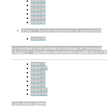
Article 63
Article 64
Article 65
Article 66
Article 67
Article 68
Section 2 : Pouvoirs réglementaires du gouvernement
Article 69
Loi concernant le cadre juridique des technologies de l'information
Chapitre V - Dispositions interprétatives modificatives et fi
Article 70
Article 71*
Article 72
Article 73
Article 74
Article 75
Article 76*
Article 104
Code civil du Québec