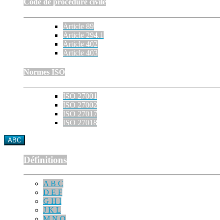
Code de procédure civile
Article 89
Article 294.1
Article 402
Article 403
Normes ISO
ISO 27001
ISO 27002
ISO 27017
ISO 27018
ABC
Définitions
A B C
D E F
G H I
J K L
M N O