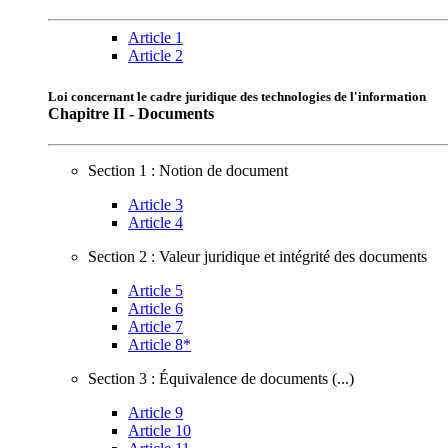
Article 1
Article 2
Loi concernant le cadre juridique des technologies de l'information
Chapitre II - Documents
Section 1 : Notion de document
Article 3
Article 4
Section 2 : Valeur juridique et intégrité des documents
Article 5
Article 6
Article 7
Article 8*
Section 3 : Équivalence de documents (...)
Article 9
Article 10