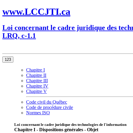
www.LCCJTI.ca
Loi concernant le cadre juridique des tech
LRQ, c-1.1
123
Chapitre I
Chapitre II
Chapitre III
Chapitre IV
Chapitre V
Code civil du Québec
Code de procédure civile
Normes ISO
Loi concernant le cadre juridique des technologies de l'information
Chapitre I - Dispositions générales - Objet