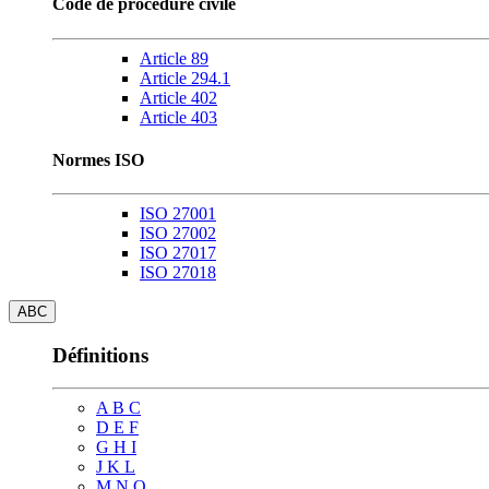
Code de procédure civile
Article 89
Article 294.1
Article 402
Article 403
Normes ISO
ISO 27001
ISO 27002
ISO 27017
ISO 27018
ABC
Définitions
A B C
D E F
G H I
J K L
M N O