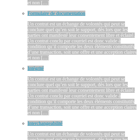
et non […]
Formulaire de documentation
Un contrat est un échange de volontés qui peut se
conclure quel qu’en soit le support, dès lors que les
parties ont manifesté leur consentement libre et éclairé.
Un contrat conclu par courriel est donc valide à
condition qu’il comporte les deux éléments constitutifs
d’une transaction, soit une offre et une acception claires
et non […]
Intégrité
Un contrat est un échange de volontés qui peut se
conclure quel qu’en soit le support, dès lors que les
parties ont manifesté leur consentement libre et éclairé.
Un contrat conclu par courriel est donc valide à
condition qu’il comporte les deux éléments constitutifs
d’une transaction, soit une offre et une acception claires
et non […]
Interchangeabilité
Un contrat est un échange de volontés qui peut se
conclure quel qu’en soit le support, dès lors que les