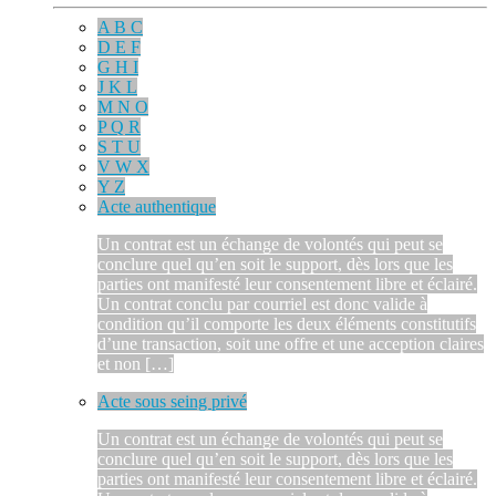
A B C
D E F
G H I
J K L
M N O
P Q R
S T U
V W X
Y Z
Acte authentique
Un contrat est un échange de volontés qui peut se
conclure quel qu’en soit le support, dès lors que les
parties ont manifesté leur consentement libre et éclairé.
Un contrat conclu par courriel est donc valide à
condition qu’il comporte les deux éléments constitutifs
d’une transaction, soit une offre et une acception claires
et non […]
Acte sous seing privé
Un contrat est un échange de volontés qui peut se
conclure quel qu’en soit le support, dès lors que les
parties ont manifesté leur consentement libre et éclairé.