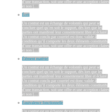
d’une transaction, soit une offre et une acception claires
et non […]
Écrit
Un contrat est un échange de volontés qui peut se
conclure quel qu’en soit le support, dès lors que les
parties ont manifesté leur consentement libre et éclairé.
Un contrat conclu par courriel est donc valide à
condition qu’il comporte les deux éléments constitutifs
d’une transaction, soit une offre et une acception claires
et non […]
Élément matériel
Un contrat est un échange de volontés qui peut se
conclure quel qu’en soit le support, dès lors que les
parties ont manifesté leur consentement libre et éclairé.
Un contrat conclu par courriel est donc valide à
condition qu’il comporte les deux éléments constitutifs
d’une transaction, soit une offre et une acception claires
et non […]
Équivalence fonctionnelle
Un contrat est un échange de volontés qui peut se