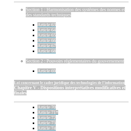
Section 1 : Harmonisation des systèmes des normes et
des standards techniques
Article 63
Article 64
Article 65
Article 66
Article 67
Article 68
Section 2 : Pouvoirs réglementaires du gouvernement
Article 69
Loi concernant le cadre juridique des technologies de l'information
Chapitre V - Dispositions interprétatives modificatives et
finales
Article 70
Article 71*
Article 72
Article 73
Article 74