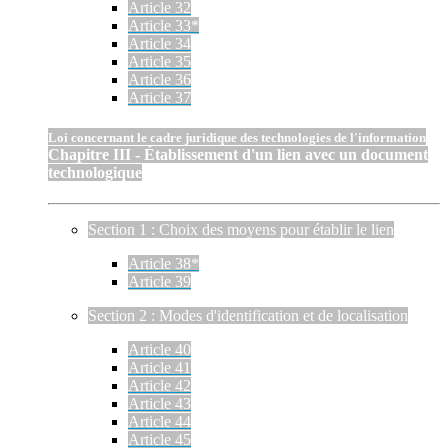
Article 32
Article 33*
Article 34
Article 35
Article 36
Article 37
Loi concernant le cadre juridique des technologies de l'information
Chapitre III - Établissement d'un lien avec un document
technologique
Section 1 : Choix des moyens pour établir le lien
Article 38*
Article 39
Section 2 : Modes d'identification et de localisation
Article 40
Article 41
Article 42
Article 43
Article 44
Article 45