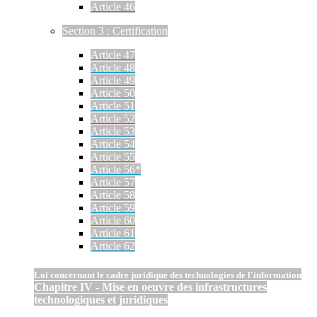
Article 46
Section 3 : Certification
Article 47
Article 48
Article 49
Article 50
Article 51
Article 52
Article 53
Article 54
Article 55
Article 56*
Article 57
Article 58
Article 59
Article 60
Article 61
Article 62
Loi concernant le cadre juridique des technologies de l'information
Chapitre IV - Mise en oeuvre des infrastructures
technologiques et juridiques