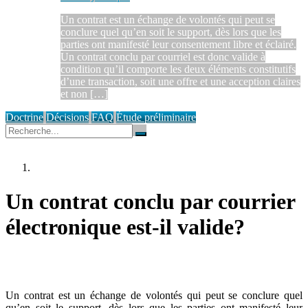
Un contrat est un échange de volontés qui peut se
conclure quel qu’en soit le support, dès lors que les
parties ont manifesté leur consentement libre et éclairé.
Un contrat conclu par courriel est donc valide à
condition qu’il comporte les deux éléments constitutifs
d’une transaction, soit une offre et une acception claires
et non […]
Doctrine
Décisions
FAQ
Étude préliminaire
Un contrat conclu par courrier
électronique est-il valide?
Un contrat est un échange de volontés qui peut se conclure quel
qu’en soit le support, dès lors que les parties ont manifesté leur