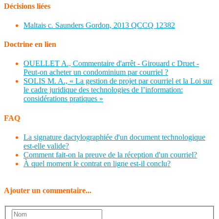
Décisions liées
Maltais c. Saunders Gordon, 2013 QCCQ 12382
Doctrine en lien
OUELLET A., Commentaire d'arrêt - Girouard c Druet -
Peut-on acheter un condominium par courriel ?
SOLIS M. A., « La gestion de projet par courriel et la Loi sur
le cadre juridique des technologies de l’information:
considérations pratiques »
FAQ
La signature dactylographiée d'un document technologique
est-elle valide?
Comment fait-on la preuve de la réception d'un courriel?
À quel moment le contrat en ligne est-il conclu?
Ajouter un commentaire...