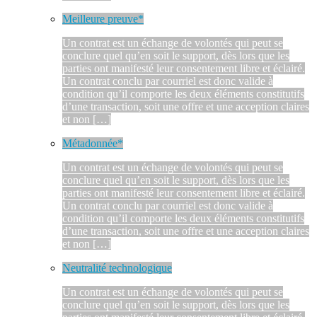
Meilleure preuve*
Un contrat est un échange de volontés qui peut se
conclure quel qu’en soit le support, dès lors que les
parties ont manifesté leur consentement libre et éclairé.
Un contrat conclu par courriel est donc valide à
condition qu’il comporte les deux éléments constitutifs
d’une transaction, soit une offre et une acception claires
et non […]
Métadonnée*
Un contrat est un échange de volontés qui peut se
conclure quel qu’en soit le support, dès lors que les
parties ont manifesté leur consentement libre et éclairé.
Un contrat conclu par courriel est donc valide à
condition qu’il comporte les deux éléments constitutifs
d’une transaction, soit une offre et une acception claires
et non […]
Neutralité technologique
Un contrat est un échange de volontés qui peut se
conclure quel qu’en soit le support, dès lors que les