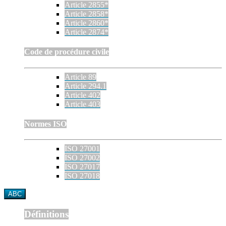
Article 2855*
Article 2858*
Article 2860*
Article 2874*
Code de procédure civile
Article 89
Article 294.1
Article 402
Article 403
Normes ISO
ISO 27001
ISO 27002
ISO 27017
ISO 27018
ABC
Définitions