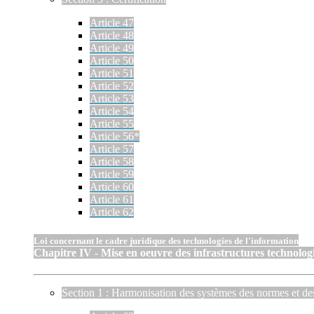
Article 47
Article 48
Article 49
Article 50
Article 51
Article 52
Article 53
Article 54
Article 55
Article 56*
Article 57
Article 58
Article 59
Article 60
Article 61
Article 62
Loi concernant le cadre juridique des technologies de l'information
Chapitre IV - Mise en oeuvre des infrastructures technologi
Section 1 : Harmonisation des systèmes des normes et de