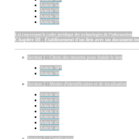
Article 34
Article 35
Article 36
Article 37
Loi concernant le cadre juridique des technologies de l'information
Chapitre III - Établissement d'un lien avec un document t
Section 1 : Choix des moyens pour établir le lien
Article 38*
Article 39
Section 2 : Modes d'identification et de localisation
Article 40
Article 41
Article 42
Article 43
Article 44
Article 45
Article 46
Section 3 : Certification