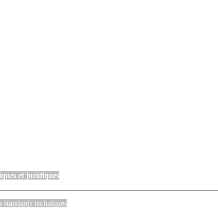
ques et juridiques
s standards techniques