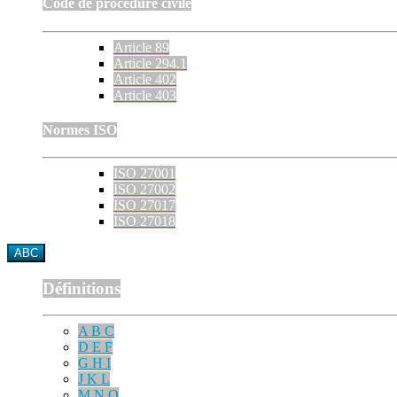
Code de procédure civile
Article 89
Article 294.1
Article 402
Article 403
Normes ISO
ISO 27001
ISO 27002
ISO 27017
ISO 27018
ABC
Définitions
A B C
D E F
G H I
J K L
M N O