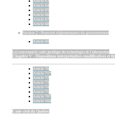
Article 63
Article 64
Article 65
Article 66
Article 67
Article 68
Section 2 : Pouvoirs réglementaires du gouvernement
Article 69
Loi concernant le cadre juridique des technologies de l'information
Chapitre V - Dispositions interprétatives modificatives et fi
Article 70
Article 71*
Article 72
Article 73
Article 74
Article 75
Article 76*
Article 104
Code civil du Québec