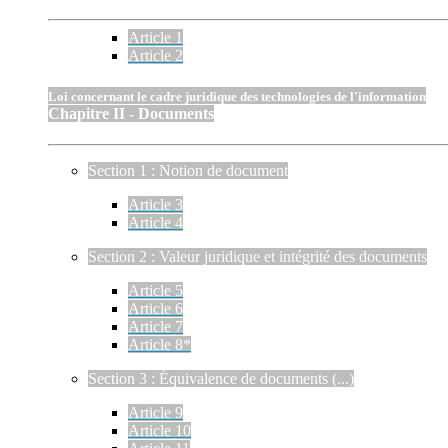
Article 1
Article 2
Loi concernant le cadre juridique des technologies de l'information
Chapitre II - Documents
Section 1 : Notion de document
Article 3
Article 4
Section 2 : Valeur juridique et intégrité des documents
Article 5
Article 6
Article 7
Article 8*
Section 3 : Équivalence de documents (...)
Article 9
Article 10