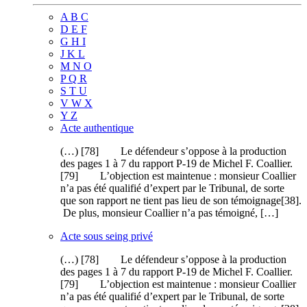
A B C
D E F
G H I
J K L
M N O
P Q R
S T U
V W X
Y Z
Acte authentique
(…) [78] Le défendeur s’oppose à la production
des pages 1 à 7 du rapport P-19 de Michel F. Coallier.
[79] L’objection est maintenue : monsieur Coallier
n’a pas été qualifié d’expert par le Tribunal, de sorte
que son rapport ne tient pas lieu de son témoignage[38].
De plus, monsieur Coallier n’a pas témoigné, […]
Acte sous seing privé
(…) [78] Le défendeur s’oppose à la production
des pages 1 à 7 du rapport P-19 de Michel F. Coallier.
[79] L’objection est maintenue : monsieur Coallier
n’a pas été qualifié d’expert par le Tribunal, de sorte