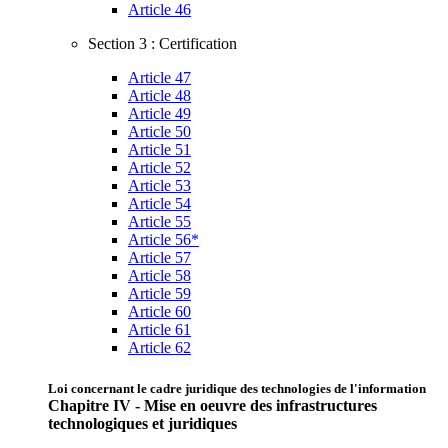
Article 46
Section 3 : Certification
Article 47
Article 48
Article 49
Article 50
Article 51
Article 52
Article 53
Article 54
Article 55
Article 56*
Article 57
Article 58
Article 59
Article 60
Article 61
Article 62
Loi concernant le cadre juridique des technologies de l'information
Chapitre IV - Mise en oeuvre des infrastructures
technologiques et juridiques