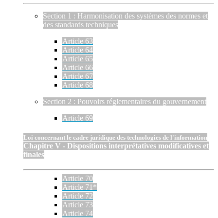
Section 1 : Harmonisation des systèmes des normes et
des standards techniques
Article 63
Article 64
Article 65
Article 66
Article 67
Article 68
Section 2 : Pouvoirs réglementaires du gouvernement
Article 69
Loi concernant le cadre juridique des technologies de l'information
Chapitre V - Dispositions interprétatives modificatives et
finales
Article 70
Article 71*
Article 72
Article 73
Article 74