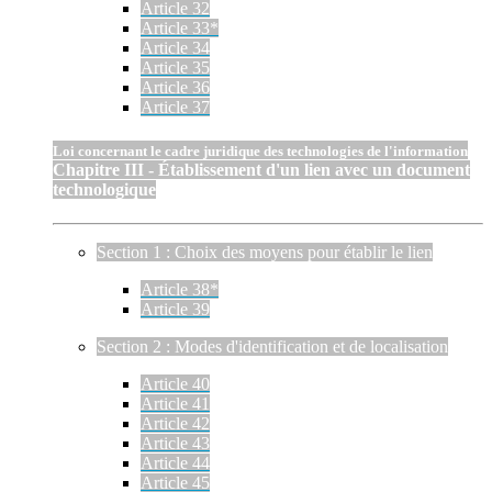
Article 32
Article 33*
Article 34
Article 35
Article 36
Article 37
Loi concernant le cadre juridique des technologies de l'information
Chapitre III - Établissement d'un lien avec un document
technologique
Section 1 : Choix des moyens pour établir le lien
Article 38*
Article 39
Section 2 : Modes d'identification et de localisation
Article 40
Article 41
Article 42
Article 43
Article 44
Article 45