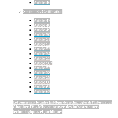
Article 46
Section 3 : Certification
Article 47
Article 48
Article 49
Article 50
Article 51
Article 52
Article 53
Article 54
Article 55
Article 56*
Article 57
Article 58
Article 59
Article 60
Article 61
Article 62
Loi concernant le cadre juridique des technologies de l'information
Chapitre IV - Mise en oeuvre des infrastructures
technologiques et juridiques