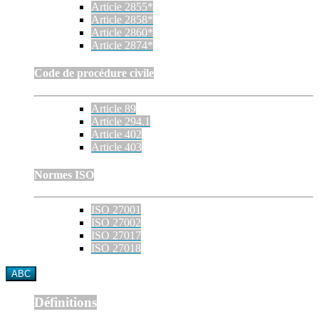
Article 2855*
Article 2858*
Article 2860*
Article 2874*
Code de procédure civile
Article 89
Article 294.1
Article 402
Article 403
Normes ISO
ISO 27001
ISO 27002
ISO 27017
ISO 27018
ABC
Définitions