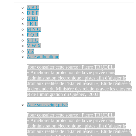
A B C
D E F
G H I
J K L
M N O
P Q R
S T U
V W X
Y Z
Acte authentique
Pour consulter cette source : Pierre TRUDEL,
« Améliorer la protection de la vie privée dans
l’administration électronique : pistes afin d’ajuster le
droit aux réalités de l’État en réseau », Étude réalisée à
la demande du Ministère des relations avec les citoyens
et de l’immigration du Québec, 2003.
Acte sous seing privé
Pour consulter cette source : Pierre TRUDEL,
« Améliorer la protection de la vie privée dans
l’administration électronique : pistes afin d’ajuster le
droit aux réalités de l’État en réseau », Étude réalisée à