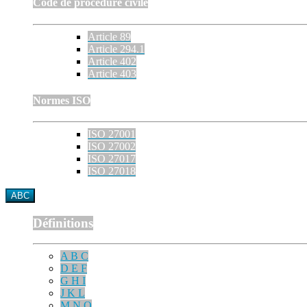
Code de procédure civile
Article 89
Article 294.1
Article 402
Article 403
Normes ISO
ISO 27001
ISO 27002
ISO 27017
ISO 27018
ABC
Définitions
A B C
D E F
G H I
J K L
M N O