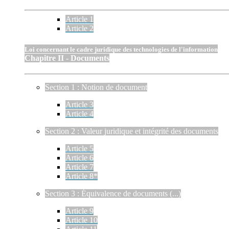
Article 1
Article 2
Loi concernant le cadre juridique des technologies de l'information
Chapitre II - Documents
Section 1 : Notion de document
Article 3
Article 4
Section 2 : Valeur juridique et intégrité des documents
Article 5
Article 6
Article 7
Article 8*
Section 3 : Équivalence de documents (...)
Article 9
Article 10