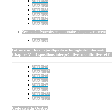
Article 63
Article 64
Article 65
Article 66
Article 67
Article 68
Section 2 : Pouvoirs réglementaires du gouvernement
Article 69
Loi concernant le cadre juridique des technologies de l'information
Chapitre V - Dispositions interprétatives modificatives et fi
Article 70
Article 71*
Article 72
Article 73
Article 74
Article 75
Article 76*
Article 104
Code civil du Québec