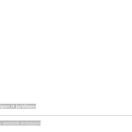
ques et juridiques
s standards techniques