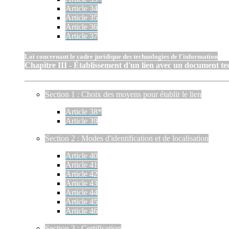
Article 34
Article 35
Article 36
Article 37
Loi concernant le cadre juridique des technologies de l'information
Chapitre III - Établissement d'un lien avec un document t
Section 1 : Choix des moyens pour établir le lien
Article 38*
Article 39
Section 2 : Modes d'identification et de localisation
Article 40
Article 41
Article 42
Article 43
Article 44
Article 45
Article 46
Section 3 : Certification