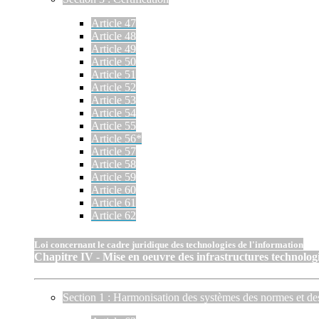
Article 47
Article 48
Article 49
Article 50
Article 51
Article 52
Article 53
Article 54
Article 55
Article 56*
Article 57
Article 58
Article 59
Article 60
Article 61
Article 62
Loi concernant le cadre juridique des technologies de l'information
Chapitre IV - Mise en oeuvre des infrastructures technologi
Section 1 : Harmonisation des systèmes des normes et de