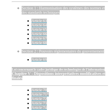
Section 1 : Harmonisation des systèmes des normes et
des standards techniques
Article 63
Article 64
Article 65
Article 66
Article 67
Article 68
Section 2 : Pouvoirs réglementaires du gouvernement
Article 69
Loi concernant le cadre juridique des technologies de l'information
Chapitre V - Dispositions interprétatives modificatives et
finales
Article 70
Article 71*
Article 72
Article 73
Article 74