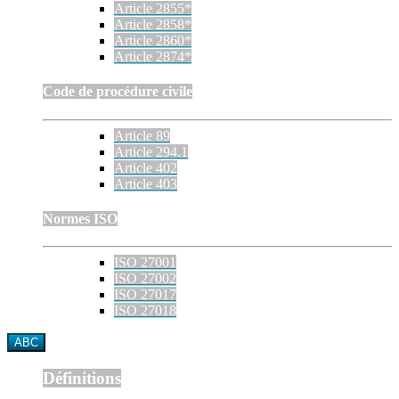
Article 2855*
Article 2858*
Article 2860*
Article 2874*
Code de procédure civile
Article 89
Article 294.1
Article 402
Article 403
Normes ISO
ISO 27001
ISO 27002
ISO 27017
ISO 27018
ABC
Définitions