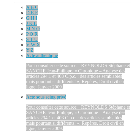
A B C
D E F
G H I
J K L
M N O
P Q R
S T U
V W X
Y Z
Acte authentique
Pour consulter cette source: REYNOLDS Stéphane et
SANCHE Jean-Philippe, « Chronique – Analyse des
articles 294.1 et 403 C.p.c. : des articles semblables
mais pourtant si différents! », Repères, Droit civil en
ligne, Janvier 2009.
Acte sous seing privé
Pour consulter cette source: REYNOLDS Stéphane et
SANCHE Jean-Philippe, « Chronique – Analyse des
articles 294.1 et 403 C.p.c. : des articles semblables
mais pourtant si différents! », Repères, Droit civil en
ligne, Janvier 2009.