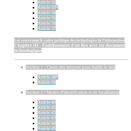
Article 32
Article 33*
Article 34
Article 35
Article 36
Article 37
Loi concernant le cadre juridique des technologies de l'information
Chapitre III - Établissement d'un lien avec un document
technologique
Section 1 : Choix des moyens pour établir le lien
Article 38*
Article 39
Section 2 : Modes d'identification et de localisation
Article 40
Article 41
Article 42
Article 43
Article 44
Article 45