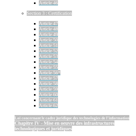
Article 46
Section 3 : Certification
Article 47
Article 48
Article 49
Article 50
Article 51
Article 52
Article 53
Article 54
Article 55
Article 56*
Article 57
Article 58
Article 59
Article 60
Article 61
Article 62
Loi concernant le cadre juridique des technologies de l'information
Chapitre IV - Mise en oeuvre des infrastructures
technologiques et juridiques