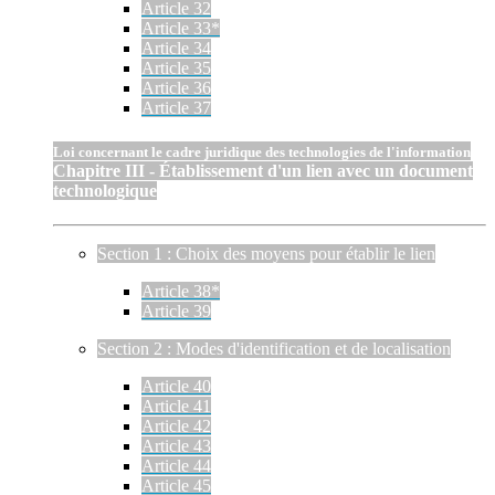
Article 32
Article 33*
Article 34
Article 35
Article 36
Article 37
Loi concernant le cadre juridique des technologies de l'information
Chapitre III - Établissement d'un lien avec un document
technologique
Section 1 : Choix des moyens pour établir le lien
Article 38*
Article 39
Section 2 : Modes d'identification et de localisation
Article 40
Article 41
Article 42
Article 43
Article 44
Article 45