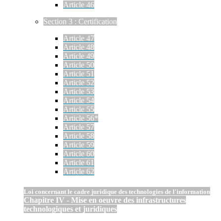
Article 46
Section 3 : Certification
Article 47
Article 48
Article 49
Article 50
Article 51
Article 52
Article 53
Article 54
Article 55
Article 56*
Article 57
Article 58
Article 59
Article 60
Article 61
Article 62
Loi concernant le cadre juridique des technologies de l'information
Chapitre IV - Mise en oeuvre des infrastructures
technologiques et juridiques