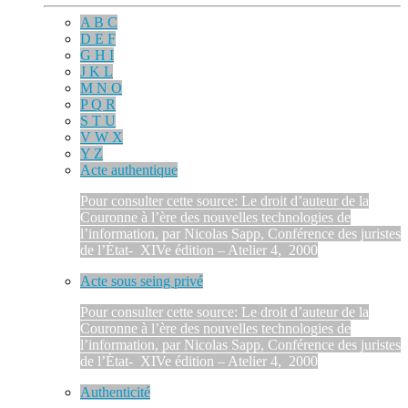
A B C
D E F
G H I
J K L
M N O
P Q R
S T U
V W X
Y Z
Acte authentique
Pour consulter cette source: Le droit d’auteur de la
Couronne à l’ère des nouvelles technologies de
l’information, par Nicolas Sapp, Conférence des juristes
de l’État- XIVe édition – Atelier 4, 2000
Acte sous seing privé
Pour consulter cette source: Le droit d’auteur de la
Couronne à l’ère des nouvelles technologies de
l’information, par Nicolas Sapp, Conférence des juristes
de l’État- XIVe édition – Atelier 4, 2000
Authenticité