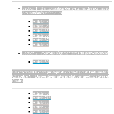
Section 1 : Harmonisation des systèmes des normes et
des standards techniques
Article 63
Article 64
Article 65
Article 66
Article 67
Article 68
Section 2 : Pouvoirs réglementaires du gouvernement
Article 69
Loi concernant le cadre juridique des technologies de l'information
Chapitre V - Dispositions interprétatives modificatives et
finales
Article 70
Article 71*
Article 72
Article 73
Article 74