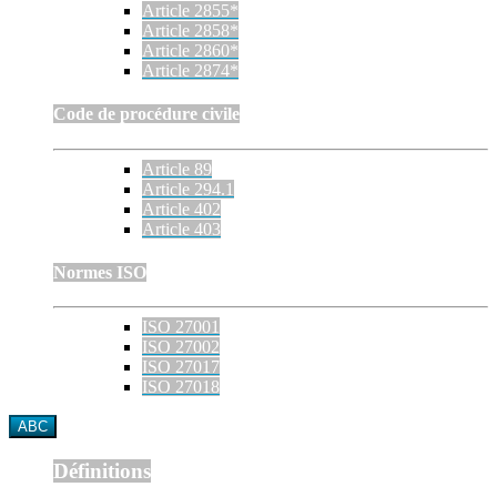
Article 2855*
Article 2858*
Article 2860*
Article 2874*
Code de procédure civile
Article 89
Article 294.1
Article 402
Article 403
Normes ISO
ISO 27001
ISO 27002
ISO 27017
ISO 27018
ABC
Définitions