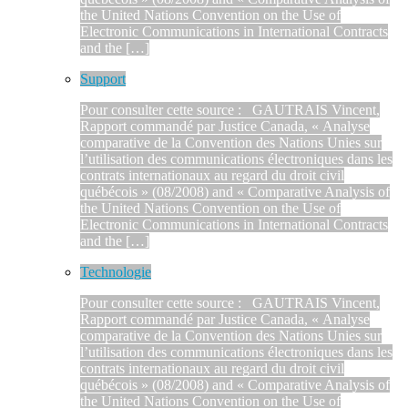
the United Nations Convention on the Use of
Electronic Communications in International Contracts
and the […]
Support
Pour consulter cette source : GAUTRAIS Vincent,
Rapport commandé par Justice Canada, « Analyse
comparative de la Convention des Nations Unies sur
l’utilisation des communications électroniques dans les
contrats internationaux au regard du droit civil
québécois » (08/2008) and « Comparative Analysis of
the United Nations Convention on the Use of
Electronic Communications in International Contracts
and the […]
Technologie
Pour consulter cette source : GAUTRAIS Vincent,
Rapport commandé par Justice Canada, « Analyse
comparative de la Convention des Nations Unies sur
l’utilisation des communications électroniques dans les
contrats internationaux au regard du droit civil
québécois » (08/2008) and « Comparative Analysis of
the United Nations Convention on the Use of