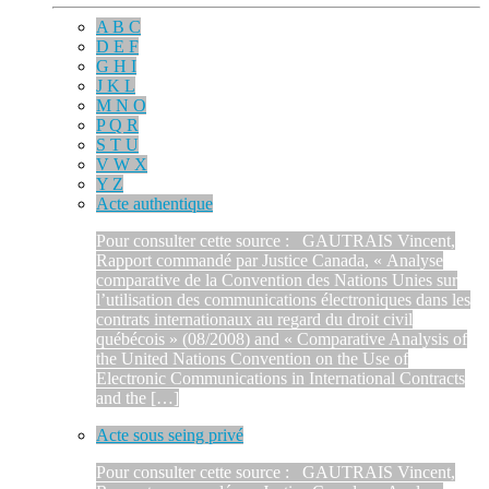
A B C
D E F
G H I
J K L
M N O
P Q R
S T U
V W X
Y Z
Acte authentique
Pour consulter cette source : GAUTRAIS Vincent,
Rapport commandé par Justice Canada, « Analyse
comparative de la Convention des Nations Unies sur
l’utilisation des communications électroniques dans les
contrats internationaux au regard du droit civil
québécois » (08/2008) and « Comparative Analysis of
the United Nations Convention on the Use of
Electronic Communications in International Contracts
and the […]
Acte sous seing privé
Pour consulter cette source : GAUTRAIS Vincent,