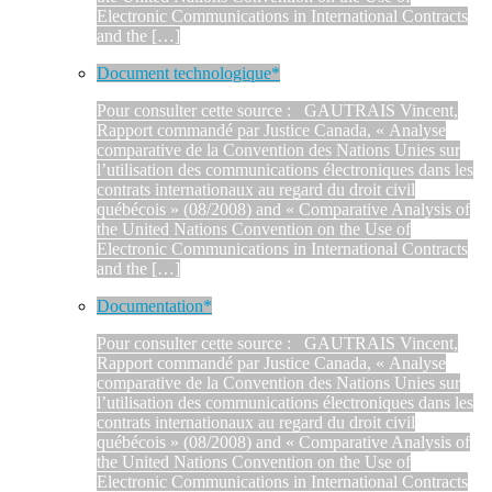
Electronic Communications in International Contracts
and the […]
Document technologique*
Pour consulter cette source : GAUTRAIS Vincent,
Rapport commandé par Justice Canada, « Analyse
comparative de la Convention des Nations Unies sur
l’utilisation des communications électroniques dans les
contrats internationaux au regard du droit civil
québécois » (08/2008) and « Comparative Analysis of
the United Nations Convention on the Use of
Electronic Communications in International Contracts
and the […]
Documentation*
Pour consulter cette source : GAUTRAIS Vincent,
Rapport commandé par Justice Canada, « Analyse
comparative de la Convention des Nations Unies sur
l’utilisation des communications électroniques dans les
contrats internationaux au regard du droit civil
québécois » (08/2008) and « Comparative Analysis of
the United Nations Convention on the Use of
Electronic Communications in International Contracts