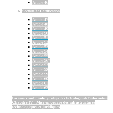
Article 46
Section 3 : Certification
Article 47
Article 48
Article 49
Article 50
Article 51
Article 52
Article 53
Article 54
Article 55
Article 56*
Article 57
Article 58
Article 59
Article 60
Article 61
Article 62
Loi concernant le cadre juridique des technologies de l'information
Chapitre IV - Mise en oeuvre des infrastructures
technologiques et juridiques