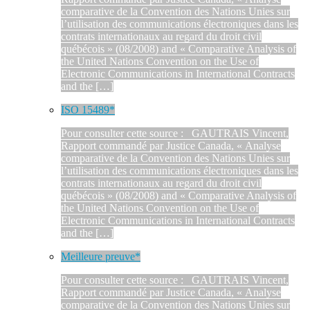
comparative de la Convention des Nations Unies sur
l’utilisation des communications électroniques dans les
contrats internationaux au regard du droit civil
québécois » (08/2008) and « Comparative Analysis of
the United Nations Convention on the Use of
Electronic Communications in International Contracts
and the […]
ISO 15489*
Pour consulter cette source : GAUTRAIS Vincent,
Rapport commandé par Justice Canada, « Analyse
comparative de la Convention des Nations Unies sur
l’utilisation des communications électroniques dans les
contrats internationaux au regard du droit civil
québécois » (08/2008) and « Comparative Analysis of
the United Nations Convention on the Use of
Electronic Communications in International Contracts
and the […]
Meilleure preuve*
Pour consulter cette source : GAUTRAIS Vincent,
Rapport commandé par Justice Canada, « Analyse
comparative de la Convention des Nations Unies sur