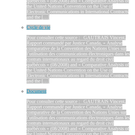
québécois » (08/2008) and « Comparative Analysis of
the United Nations Convention on the Use of
Electronic Communications in International Contracts
and the […]
Cycle de vie
Pour consulter cette source : GAUTRAIS Vincent,
Rapport commandé par Justice Canada, « Analyse
comparative de la Convention des Nations Unies sur
l’utilisation des communications électroniques dans les
contrats internationaux au regard du droit civil
québécois » (08/2008) and « Comparative Analysis of
the United Nations Convention on the Use of
Electronic Communications in International Contracts
and the […]
Document
Pour consulter cette source : GAUTRAIS Vincent,
Rapport commandé par Justice Canada, « Analyse
comparative de la Convention des Nations Unies sur
l’utilisation des communications électroniques dans les
contrats internationaux au regard du droit civil
québécois » (08/2008) and « Comparative Analysis of
the United Nations Convention on the Use of