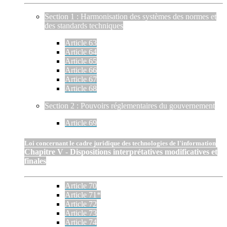
Section 1 : Harmonisation des systèmes des normes et
des standards techniques
Article 63
Article 64
Article 65
Article 66
Article 67
Article 68
Section 2 : Pouvoirs réglementaires du gouvernement
Article 69
Loi concernant le cadre juridique des technologies de l'information
Chapitre V - Dispositions interprétatives modificatives et
finales
Article 70
Article 71*
Article 72
Article 73
Article 74