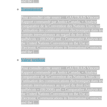
and the […]
Transmission*
Pour consulter cette source : GAUTRAIS Vincent,
Rapport commandé par Justice Canada, « Analyse
comparative de la Convention des Nations Unies sur
l’utilisation des communications électroniques dans les
contrats internationaux au regard du droit civil
québécois » (08/2008) and « Comparative Analysis of
the United Nations Convention on the Use of
Electronic Communications in International Contracts
and the […]
Valeur juridique
Pour consulter cette source : GAUTRAIS Vincent,
Rapport commandé par Justice Canada, « Analyse
comparative de la Convention des Nations Unies sur
l’utilisation des communications électroniques dans les
contrats internationaux au regard du droit civil
québécois » (08/2008) and « Comparative Analysis of
the United Nations Convention on the Use of
Electronic Communications in International Contracts
and the […]