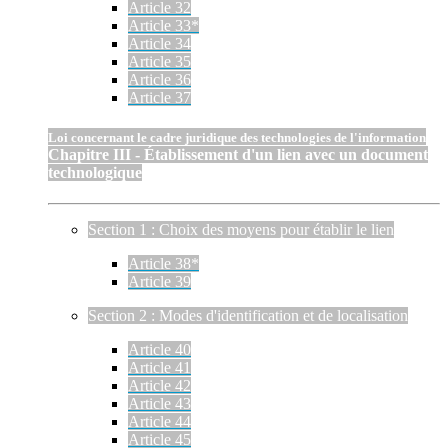
Article 32
Article 33*
Article 34
Article 35
Article 36
Article 37
Loi concernant le cadre juridique des technologies de l'information
Chapitre III - Établissement d'un lien avec un document
technologique
Section 1 : Choix des moyens pour établir le lien
Article 38*
Article 39
Section 2 : Modes d'identification et de localisation
Article 40
Article 41
Article 42
Article 43
Article 44
Article 45