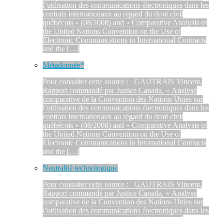
l’utilisation des communications électroniques dans les
contrats internationaux au regard du droit civil
québécois » (08/2008) and « Comparative Analysis of
the United Nations Convention on the Use of
Electronic Communications in International Contracts
and the […]
Métadonnée*
Pour consulter cette source : GAUTRAIS Vincent,
Rapport commandé par Justice Canada, « Analyse
comparative de la Convention des Nations Unies sur
l’utilisation des communications électroniques dans les
contrats internationaux au regard du droit civil
québécois » (08/2008) and « Comparative Analysis of
the United Nations Convention on the Use of
Electronic Communications in International Contracts
and the […]
Neutralité technologique
Pour consulter cette source : GAUTRAIS Vincent,
Rapport commandé par Justice Canada, « Analyse
comparative de la Convention des Nations Unies sur
l’utilisation des communications électroniques dans les