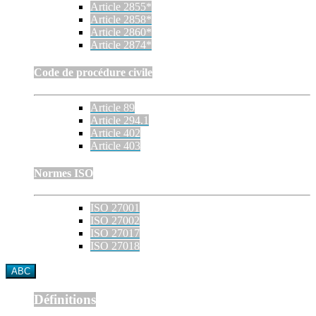
Article 2855*
Article 2858*
Article 2860*
Article 2874*
Code de procédure civile
Article 89
Article 294.1
Article 402
Article 403
Normes ISO
ISO 27001
ISO 27002
ISO 27017
ISO 27018
ABC
Définitions