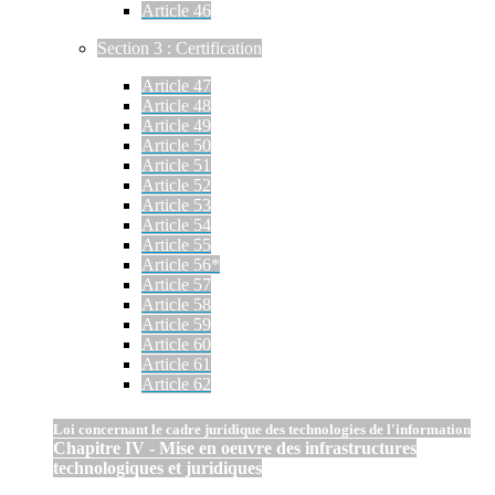
Article 46
Section 3 : Certification
Article 47
Article 48
Article 49
Article 50
Article 51
Article 52
Article 53
Article 54
Article 55
Article 56*
Article 57
Article 58
Article 59
Article 60
Article 61
Article 62
Loi concernant le cadre juridique des technologies de l'information
Chapitre IV - Mise en oeuvre des infrastructures
technologiques et juridiques