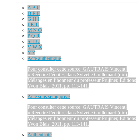
A B C
D E F
G H I
J K L
M N O
P Q R
S T U
V W X
Y Z
Acte authentique
Pour consulter cette source: GAUTRAIS Vincent,
« Réécrire l’écrit », dans Sylvette Guillemard (dir.),
Mélanges en l’honneur du professeur Prujiner, Éditions
Yvon Blais, 2011, pp. 113-141.
Acte sous seing privé
Pour consulter cette source: GAUTRAIS Vincent,
« Réécrire l’écrit », dans Sylvette Guillemard (dir.),
Mélanges en l’honneur du professeur Prujiner, Éditions
Yvon Blais, 2011, pp. 113-141.
Authenticité