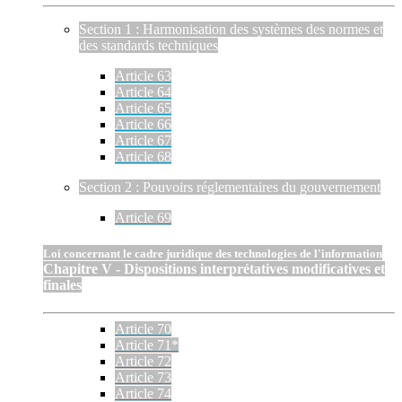
Section 1 : Harmonisation des systèmes des normes et
des standards techniques
Article 63
Article 64
Article 65
Article 66
Article 67
Article 68
Section 2 : Pouvoirs réglementaires du gouvernement
Article 69
Loi concernant le cadre juridique des technologies de l'information
Chapitre V - Dispositions interprétatives modificatives et
finales
Article 70
Article 71*
Article 72
Article 73
Article 74