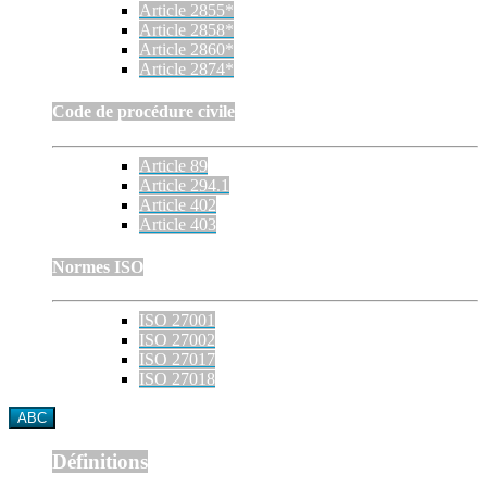
Article 2855*
Article 2858*
Article 2860*
Article 2874*
Code de procédure civile
Article 89
Article 294.1
Article 402
Article 403
Normes ISO
ISO 27001
ISO 27002
ISO 27017
ISO 27018
ABC
Définitions