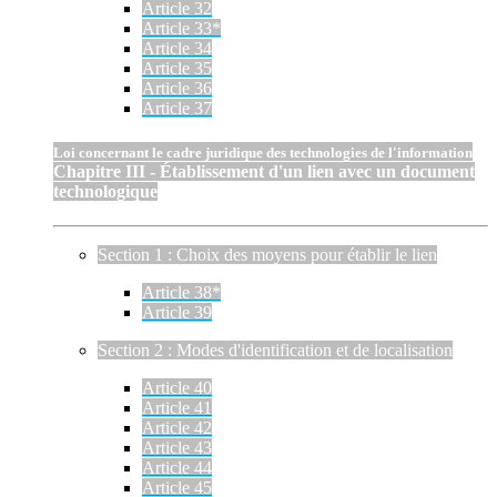
Article 32
Article 33*
Article 34
Article 35
Article 36
Article 37
Loi concernant le cadre juridique des technologies de l'information
Chapitre III - Établissement d'un lien avec un document
technologique
Section 1 : Choix des moyens pour établir le lien
Article 38*
Article 39
Section 2 : Modes d'identification et de localisation
Article 40
Article 41
Article 42
Article 43
Article 44
Article 45