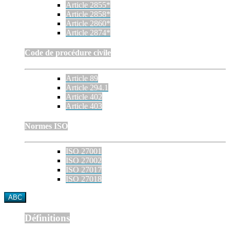
Article 2855*
Article 2858*
Article 2860*
Article 2874*
Code de procédure civile
Article 89
Article 294.1
Article 402
Article 403
Normes ISO
ISO 27001
ISO 27002
ISO 27017
ISO 27018
ABC
Définitions