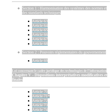
Section 1 : Harmonisation des systèmes des normes et
des standards techniques
Article 63
Article 64
Article 65
Article 66
Article 67
Article 68
Section 2 : Pouvoirs réglementaires du gouvernement
Article 69
Loi concernant le cadre juridique des technologies de l'information
Chapitre V - Dispositions interprétatives modificatives et
finales
Article 70
Article 71*
Article 72
Article 73
Article 74