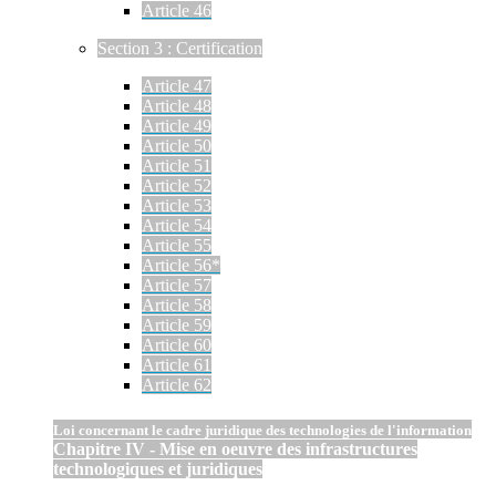
Article 46
Section 3 : Certification
Article 47
Article 48
Article 49
Article 50
Article 51
Article 52
Article 53
Article 54
Article 55
Article 56*
Article 57
Article 58
Article 59
Article 60
Article 61
Article 62
Loi concernant le cadre juridique des technologies de l'information
Chapitre IV - Mise en oeuvre des infrastructures
technologiques et juridiques