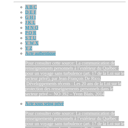
A B C
D E F
G H I
J K L
M N O
P Q R
S T U
V W X
Y Z
Acte authentique
Pour consulter cette source: La communication de
renseignements personnels à l’extérieur du Québec :
pour un voyage sans turbulence (art. 17 de la Loi sur le
secteur privé), par Jean-François De Rico,
Développements récents : Les 20 ans de la Loi sur la
protection des renseignements personnels dans le
secteur privé – NO 392 – Yvon Blais, 2014
Acte sous seing privé
Pour consulter cette source: La communication de
renseignements personnels à l’extérieur du Québec :
pour un voyage sans turbulence (art. 17 de la Loi sur le