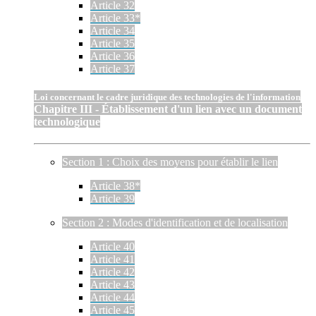
Article 32
Article 33*
Article 34
Article 35
Article 36
Article 37
Loi concernant le cadre juridique des technologies de l'information
Chapitre III - Établissement d'un lien avec un document
technologique
Section 1 : Choix des moyens pour établir le lien
Article 38*
Article 39
Section 2 : Modes d'identification et de localisation
Article 40
Article 41
Article 42
Article 43
Article 44
Article 45