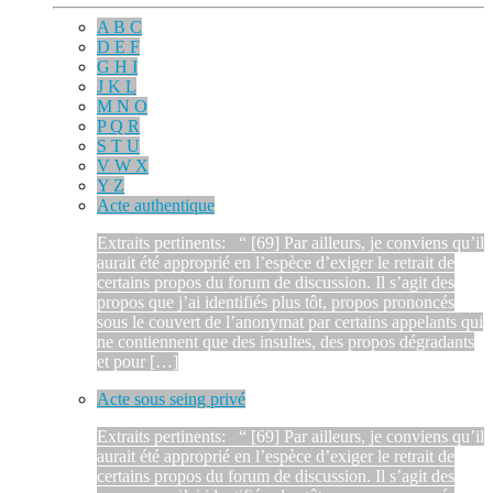
A B C
D E F
G H I
J K L
M N O
P Q R
S T U
V W X
Y Z
Acte authentique
Extraits pertinents: “ [69] Par ailleurs, je conviens qu’il
aurait été approprié en l’espèce d’exiger le retrait de
certains propos du forum de discussion. Il s’agit des
propos que j’ai identifiés plus tôt, propos prononcés
sous le couvert de l’anonymat par certains appelants qui
ne contiennent que des insultes, des propos dégradants
et pour […]
Acte sous seing privé
Extraits pertinents: “ [69] Par ailleurs, je conviens qu’il
aurait été approprié en l’espèce d’exiger le retrait de
certains propos du forum de discussion. Il s’agit des