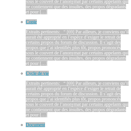
sous le couvert de l’anonymat par certains appelants qui
ne contiennent que des insultes, des propos dégradants
et pour […]
Copie
Extraits pertinents: “ [69] Par ailleurs, je conviens qu’il
aurait été approprié en l’espèce d’exiger le retrait de
certains propos du forum de discussion. Il s’agit des
propos que j’ai identifiés plus tôt, propos prononcés
sous le couvert de l’anonymat par certains appelants qui
ne contiennent que des insultes, des propos dégradants
et pour […]
Cycle de vie
Extraits pertinents: “ [69] Par ailleurs, je conviens qu’il
aurait été approprié en l’espèce d’exiger le retrait de
certains propos du forum de discussion. Il s’agit des
propos que j’ai identifiés plus tôt, propos prononcés
sous le couvert de l’anonymat par certains appelants qui
ne contiennent que des insultes, des propos dégradants
et pour […]
Document