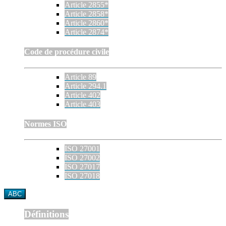
Article 2855*
Article 2858*
Article 2860*
Article 2874*
Code de procédure civile
Article 89
Article 294.1
Article 402
Article 403
Normes ISO
ISO 27001
ISO 27002
ISO 27017
ISO 27018
ABC
Définitions