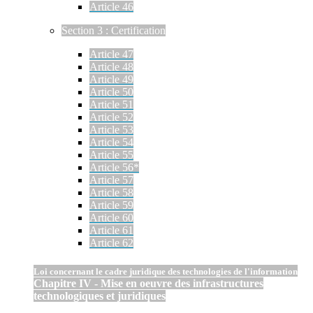
Article 46
Section 3 : Certification
Article 47
Article 48
Article 49
Article 50
Article 51
Article 52
Article 53
Article 54
Article 55
Article 56*
Article 57
Article 58
Article 59
Article 60
Article 61
Article 62
Loi concernant le cadre juridique des technologies de l'information
Chapitre IV - Mise en oeuvre des infrastructures
technologiques et juridiques