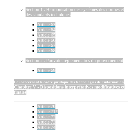
Section 1 : Harmonisation des systèmes des normes et
des standards techniques
Article 63
Article 64
Article 65
Article 66
Article 67
Article 68
Section 2 : Pouvoirs réglementaires du gouvernement
Article 69
Loi concernant le cadre juridique des technologies de l'information
Chapitre V - Dispositions interprétatives modificatives et
finales
Article 70
Article 71*
Article 72
Article 73
Article 74