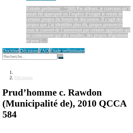
Extraits pertinents: “ [69] Par ailleurs, je conviens qu’il
aurait été approprié en l’espèce d’exiger le retrait de
certains propos du forum de discussion. Il s’agit des
propos que j’ai identifiés plus tôt, propos prononcés
sous le couvert de l’anonymat par certains appelants qui
ne contiennent que des insultes, des propos dégradants
et pour […]
Doctrine
Décisions
FAQ
Étude préliminaire
Décisions
Prud’homme c. Rawdon
(Municipalité de), 2010 QCCA
584