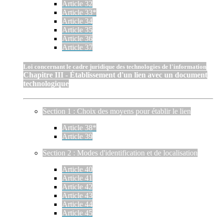
Article 32
Article 33*
Article 34
Article 35
Article 36
Article 37
Loi concernant le cadre juridique des technologies de l'information
Chapitre III - Établissement d'un lien avec un document
technologique
Section 1 : Choix des moyens pour établir le lien
Article 38*
Article 39
Section 2 : Modes d'identification et de localisation
Article 40
Article 41
Article 42
Article 43
Article 44
Article 45