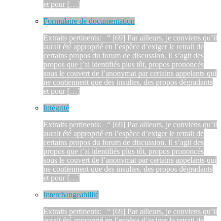
et pour […]
Formulaire de documentation
Extraits pertinents: “ [69] Par ailleurs, je conviens qu’il
aurait été approprié en l’espèce d’exiger le retrait de
certains propos du forum de discussion. Il s’agit des
propos que j’ai identifiés plus tôt, propos prononcés
sous le couvert de l’anonymat par certains appelants qui
ne contiennent que des insultes, des propos dégradants
et pour […]
Intégrité
Extraits pertinents: “ [69] Par ailleurs, je conviens qu’il
aurait été approprié en l’espèce d’exiger le retrait de
certains propos du forum de discussion. Il s’agit des
propos que j’ai identifiés plus tôt, propos prononcés
sous le couvert de l’anonymat par certains appelants qui
ne contiennent que des insultes, des propos dégradants
et pour […]
Interchangeabilité
Extraits pertinents: “ [69] Par ailleurs, je conviens qu’il
aurait été approprié en l’espèce d’exiger le retrait de