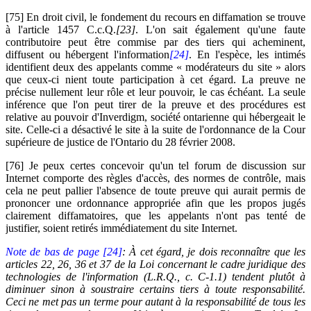
[75] En droit civil, le fondement du recours en diffamation se trouve
à l'article 1457 C.c.Q.
[23]
. L'on sait également qu'une faute
contributoire peut être commise par des tiers qui acheminent,
diffusent ou hébergent l'information
[24]
. En l'espèce, les intimés
identifient deux des appelants comme « modérateurs du site » alors
que ceux-ci nient toute participation à cet égard. La preuve ne
précise nullement leur rôle et leur pouvoir, le cas échéant. La seule
inférence que l'on peut tirer de la preuve et des procédures est
relative au pouvoir d'Inverdigm, société ontarienne qui hébergeait le
site. Celle-ci a désactivé le site à la suite de l'ordonnance de la Cour
supérieure de justice de l'Ontario du 28 février 2008.
[76] Je peux certes concevoir qu'un tel forum de discussion sur
Internet comporte des règles d'accès, des normes de contrôle, mais
cela ne peut pallier l'absence de toute preuve qui aurait permis de
prononcer une ordonnance appropriée afin que les propos jugés
clairement diffamatoires, que les appelants n'ont pas tenté de
justifier, soient retirés immédiatement du site Internet.
Note de bas de page [24]
: À cet égard, je dois reconnaître que les
articles 22, 26, 36 et 37 de la Loi concernant le cadre juridique des
technologies de l'information (L.R.Q., c. C-1.1) tendent plutôt à
diminuer sinon à soustraire certains tiers à toute responsabilité.
Ceci ne met pas un terme pour autant à la responsabilité de tous les