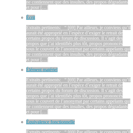
ne contiennent que des insultes, des propos dégradants
et pour […]
Écrit
Extraits pertinents: “ [69] Par ailleurs, je conviens qu’il
aurait été approprié en l’espèce d’exiger le retrait de
certains propos du forum de discussion. Il s’agit des
propos que j’ai identifiés plus tôt, propos prononcés
sous le couvert de l’anonymat par certains appelants qui
ne contiennent que des insultes, des propos dégradants
et pour […]
Élément matériel
Extraits pertinents: “ [69] Par ailleurs, je conviens qu’il
aurait été approprié en l’espèce d’exiger le retrait de
certains propos du forum de discussion. Il s’agit des
propos que j’ai identifiés plus tôt, propos prononcés
sous le couvert de l’anonymat par certains appelants qui
ne contiennent que des insultes, des propos dégradants
et pour […]
Équivalence fonctionnelle
Extraits pertinents: “ [69] Par ailleurs, je conviens qu’il