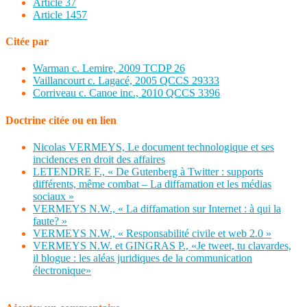
Article 37
Article 1457
Citée par
Warman c. Lemire, 2009 TCDP 26
Vaillancourt c. Lagacé, 2005 QCCS 29333
Corriveau c. Canoe inc., 2010 QCCS 3396
Doctrine citée ou en lien
Nicolas VERMEYS, Le document technologique et ses
incidences en droit des affaires
LETENDRE F., « De Gutenberg à Twitter : supports
différents, même combat – La diffamation et les médias
sociaux »
VERMEYS N.W., « La diffamation sur Internet : à qui la
faute? »
VERMEYS N.W., « Responsabilité civile et web 2.0 »
VERMEYS N.W. et GINGRAS P., «Je tweet, tu clavardes,
il blogue : les aléas juridiques de la communication
électronique»