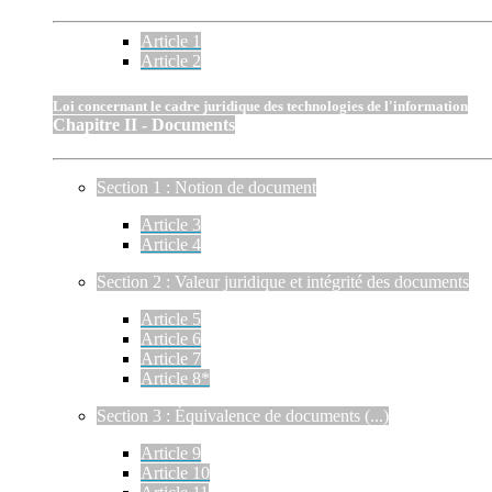
Article 1
Article 2
Loi concernant le cadre juridique des technologies de l'information
Chapitre II - Documents
Section 1 : Notion de document
Article 3
Article 4
Section 2 : Valeur juridique et intégrité des documents
Article 5
Article 6
Article 7
Article 8*
Section 3 : Équivalence de documents (...)
Article 9
Article 10