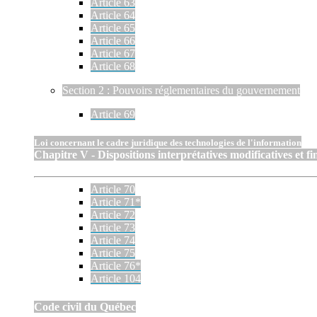
Article 63
Article 64
Article 65
Article 66
Article 67
Article 68
Section 2 : Pouvoirs réglementaires du gouvernement
Article 69
Loi concernant le cadre juridique des technologies de l'information
Chapitre V - Dispositions interprétatives modificatives et fi
Article 70
Article 71*
Article 72
Article 73
Article 74
Article 75
Article 76*
Article 104
Code civil du Québec