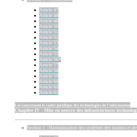
Article 47
Article 48
Article 49
Article 50
Article 51
Article 52
Article 53
Article 54
Article 55
Article 56*
Article 57
Article 58
Article 59
Article 60
Article 61
Article 62
Loi concernant le cadre juridique des technologies de l'information
Chapitre IV - Mise en oeuvre des infrastructures technologi
Section 1 : Harmonisation des systèmes des normes et de