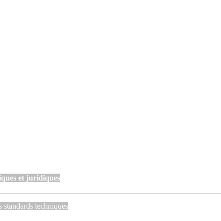
ques et juridiques
s standards techniques