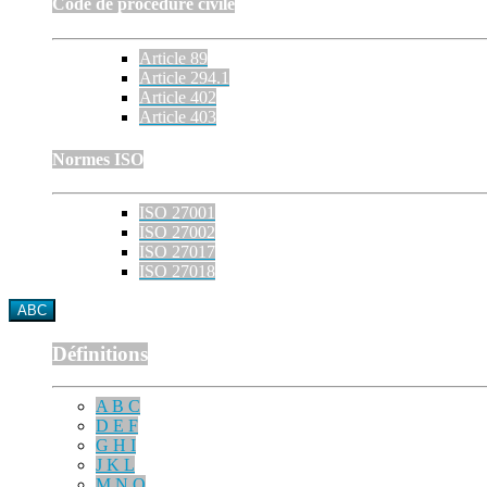
Code de procédure civile
Article 89
Article 294.1
Article 402
Article 403
Normes ISO
ISO 27001
ISO 27002
ISO 27017
ISO 27018
ABC
Définitions
A B C
D E F
G H I
J K L
M N O