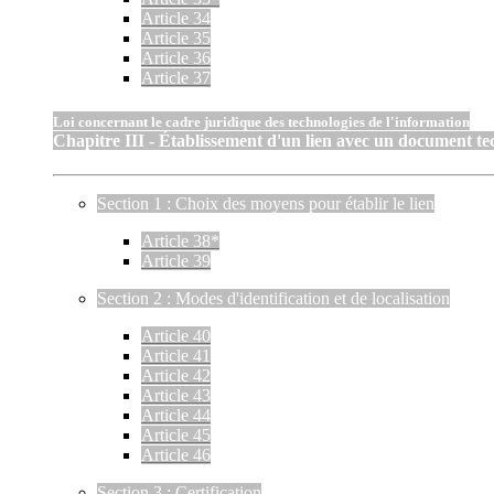
Article 34
Article 35
Article 36
Article 37
Loi concernant le cadre juridique des technologies de l'information
Chapitre III - Établissement d'un lien avec un document t
Section 1 : Choix des moyens pour établir le lien
Article 38*
Article 39
Section 2 : Modes d'identification et de localisation
Article 40
Article 41
Article 42
Article 43
Article 44
Article 45
Article 46
Section 3 : Certification