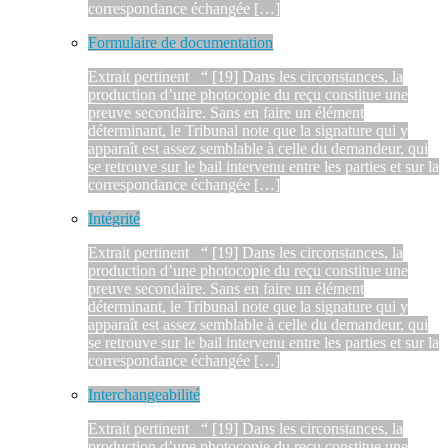
correspondance échangée […]
Formulaire de documentation
Extrait pertinent “ [19] Dans les circonstances, la
production d’une photocopie du reçu constitue une
preuve secondaire. Sans en faire un élément
déterminant, le Tribunal note que la signature qui y
apparaît est assez semblable à celle du demandeur, qui
se retrouve sur le bail intervenu entre les parties et sur la
correspondance échangée […]
Intégrité
Extrait pertinent “ [19] Dans les circonstances, la
production d’une photocopie du reçu constitue une
preuve secondaire. Sans en faire un élément
déterminant, le Tribunal note que la signature qui y
apparaît est assez semblable à celle du demandeur, qui
se retrouve sur le bail intervenu entre les parties et sur la
correspondance échangée […]
Interchangeabilité
Extrait pertinent “ [19] Dans les circonstances, la
production d’une photocopie du reçu constitue une