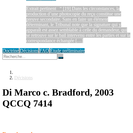
Extrait pertinent “ [19] Dans les circonstances, la
production d’une photocopie du reçu constitue une
preuve secondaire. Sans en faire un élément
déterminant, le Tribunal note que la signature qui y
apparaît est assez semblable à celle du demandeur, qui
se retrouve sur le bail intervenu entre les parties et sur la
correspondance échangée […]
Doctrine
Décisions
FAQ
Étude préliminaire
Décisions
Di Marco c. Bradford, 2003
QCCQ 7414