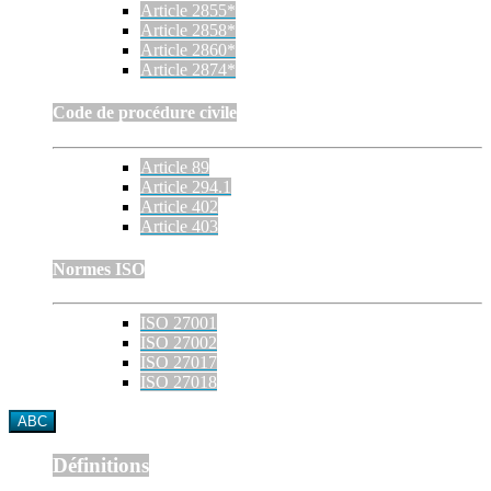
Article 2855*
Article 2858*
Article 2860*
Article 2874*
Code de procédure civile
Article 89
Article 294.1
Article 402
Article 403
Normes ISO
ISO 27001
ISO 27002
ISO 27017
ISO 27018
ABC
Définitions