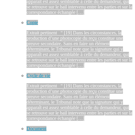
apparaît est assez semblable à celle du demandeur, qui
se retrouve sur le bail intervenu entre les parties et sur la
correspondance échangée […]
Copie
Extrait pertinent “ [19] Dans les circonstances, la
production d’une photocopie du reçu constitue une
preuve secondaire. Sans en faire un élément
déterminant, le Tribunal note que la signature qui y
apparaît est assez semblable à celle du demandeur, qui
se retrouve sur le bail intervenu entre les parties et sur la
correspondance échangée […]
Cycle de vie
Extrait pertinent “ [19] Dans les circonstances, la
production d’une photocopie du reçu constitue une
preuve secondaire. Sans en faire un élément
déterminant, le Tribunal note que la signature qui y
apparaît est assez semblable à celle du demandeur, qui
se retrouve sur le bail intervenu entre les parties et sur la
correspondance échangée […]
Document