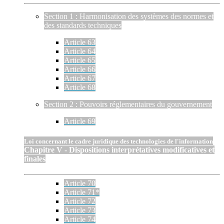
Section 1 : Harmonisation des systèmes des normes et
des standards techniques
Article 63
Article 64
Article 65
Article 66
Article 67
Article 68
Section 2 : Pouvoirs réglementaires du gouvernement
Article 69
Loi concernant le cadre juridique des technologies de l'information
Chapitre V - Dispositions interprétatives modificatives et
finales
Article 70
Article 71*
Article 72
Article 73
Article 74