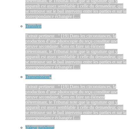
déterminant, le Tribunal note que la signature qui y
apparaît est assez semblable à celle du demandeur, qui
se retrouve sur le bail intervenu entre les parties et sur la
correspondance échangée […]
Transfert
Extrait pertinent “ [19] Dans les circonstances, la
production d’une photocopie du reçu constitue une
preuve secondaire. Sans en faire un élément
déterminant, le Tribunal note que la signature qui y
apparaît est assez semblable à celle du demandeur, qui
se retrouve sur le bail intervenu entre les parties et sur la
correspondance échangée […]
Transmission*
Extrait pertinent “ [19] Dans les circonstances, la
production d’une photocopie du reçu constitue une
preuve secondaire. Sans en faire un élément
déterminant, le Tribunal note que la signature qui y
apparaît est assez semblable à celle du demandeur, qui
se retrouve sur le bail intervenu entre les parties et sur la
correspondance échangée […]
Valeur juridique