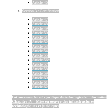
Article 46
Section 3 : Certification
Article 47
Article 48
Article 49
Article 50
Article 51
Article 52
Article 53
Article 54
Article 55
Article 56*
Article 57
Article 58
Article 59
Article 60
Article 61
Article 62
Loi concernant le cadre juridique des technologies de l'information
Chapitre IV - Mise en oeuvre des infrastructures
technologiques et juridiques