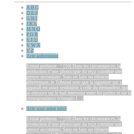
A B C
D E F
G H I
J K L
M N O
P Q R
S T U
V W X
Y Z
Acte authentique
Extrait pertinent “ [19] Dans les circonstances, la
production d’une photocopie du reçu constitue une
preuve secondaire. Sans en faire un élément
déterminant, le Tribunal note que la signature qui y
apparaît est assez semblable à celle du demandeur, qui
se retrouve sur le bail intervenu entre les parties et sur la
correspondance échangée […]
Acte sous seing privé
Extrait pertinent “ [19] Dans les circonstances, la
production d’une photocopie du reçu constitue une
preuve secondaire. Sans en faire un élément