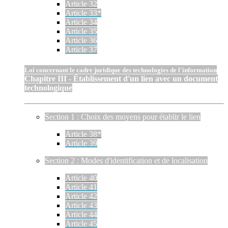
Article 32
Article 33*
Article 34
Article 35
Article 36
Article 37
Loi concernant le cadre juridique des technologies de l'information
Chapitre III - Établissement d'un lien avec un document
technologique
Section 1 : Choix des moyens pour établir le lien
Article 38*
Article 39
Section 2 : Modes d'identification et de localisation
Article 40
Article 41
Article 42
Article 43
Article 44
Article 45