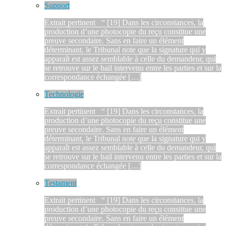
Support
Extrait pertinent “ [19] Dans les circonstances, la
production d’une photocopie du reçu constitue une
preuve secondaire. Sans en faire un élément
déterminant, le Tribunal note que la signature qui y
apparaît est assez semblable à celle du demandeur, qui
se retrouve sur le bail intervenu entre les parties et sur la
correspondance échangée […]
Technologie
Extrait pertinent “ [19] Dans les circonstances, la
production d’une photocopie du reçu constitue une
preuve secondaire. Sans en faire un élément
déterminant, le Tribunal note que la signature qui y
apparaît est assez semblable à celle du demandeur, qui
se retrouve sur le bail intervenu entre les parties et sur la
correspondance échangée […]
Testament
Extrait pertinent “ [19] Dans les circonstances, la
production d’une photocopie du reçu constitue une
preuve secondaire. Sans en faire un élément