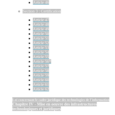
Article 46
Section 3 : Certification
Article 47
Article 48
Article 49
Article 50
Article 51
Article 52
Article 53
Article 54
Article 55
Article 56*
Article 57
Article 58
Article 59
Article 60
Article 61
Article 62
Loi concernant le cadre juridique des technologies de l'information
Chapitre IV - Mise en oeuvre des infrastructures
technologiques et juridiques