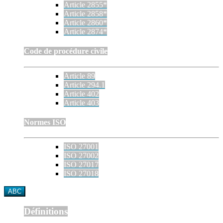
Article 2855*
Article 2858*
Article 2860*
Article 2874*
Code de procédure civile
Article 89
Article 294.1
Article 402
Article 403
Normes ISO
ISO 27001
ISO 27002
ISO 27017
ISO 27018
ABC
Définitions