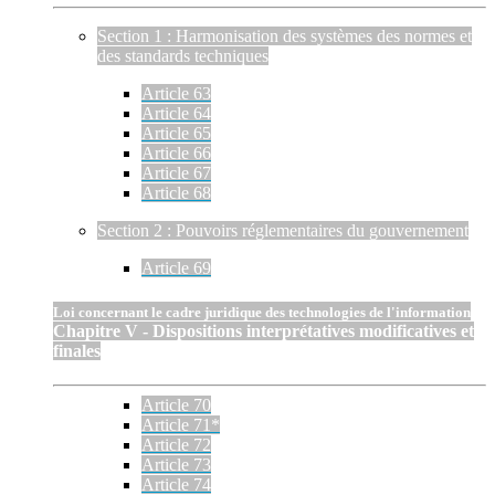
Section 1 : Harmonisation des systèmes des normes et
des standards techniques
Article 63
Article 64
Article 65
Article 66
Article 67
Article 68
Section 2 : Pouvoirs réglementaires du gouvernement
Article 69
Loi concernant le cadre juridique des technologies de l'information
Chapitre V - Dispositions interprétatives modificatives et
finales
Article 70
Article 71*
Article 72
Article 73
Article 74