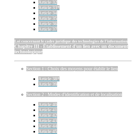
Article 32
Article 33*
Article 34
Article 35
Article 36
Article 37
Loi concernant le cadre juridique des technologies de l'information
Chapitre III - Établissement d'un lien avec un document
technologique
Section 1 : Choix des moyens pour établir le lien
Article 38*
Article 39
Section 2 : Modes d'identification et de localisation
Article 40
Article 41
Article 42
Article 43
Article 44
Article 45