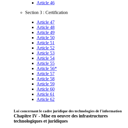
Article 46
Section 3 : Certification
Article 47
Article 48
Article 49
Article 50
Article 51
Article 52
Article 53
Article 54
Article 55
Article 56*
Article 57
Article 58
Article 59
Article 60
Article 61
Article 62
Loi concernant le cadre juridique des technologies de l'information
Chapitre IV - Mise en oeuvre des infrastructures
technologiques et juridiques