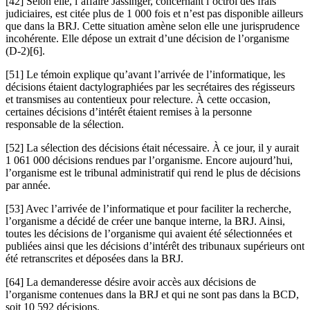
[42] Selon elle, l’affaire Jassinger, concernant l’octroi des frais
judiciaires, est citée plus de 1 000 fois et n’est pas disponible ailleurs
que dans la BRJ. Cette situation amène selon elle une jurisprudence
incohérente. Elle dépose un extrait d’une décision de l’organisme
(D-2)[6].
[51] Le témoin explique qu’avant l’arrivée de l’informatique, les
décisions étaient dactylographiées par les secrétaires des régisseurs
et transmises au contentieux pour relecture. À cette occasion,
certaines décisions d’intérêt étaient remises à la personne
responsable de la sélection.
[52] La sélection des décisions était nécessaire. À ce jour, il y aurait
1 061 000 décisions rendues par l’organisme. Encore aujourd’hui,
l’organisme est le tribunal administratif qui rend le plus de décisions
par année.
[53] Avec l’arrivée de l’informatique et pour faciliter la recherche,
l’organisme a décidé de créer une banque interne, la BRJ. Ainsi,
toutes les décisions de l’organisme qui avaient été sélectionnées et
publiées ainsi que les décisions d’intérêt des tribunaux supérieurs ont
été retranscrites et déposées dans la BRJ.
[64] La demanderesse désire avoir accès aux décisions de
l’organisme contenues dans la BRJ et qui ne sont pas dans la BCD,
soit 10 592 décisions.