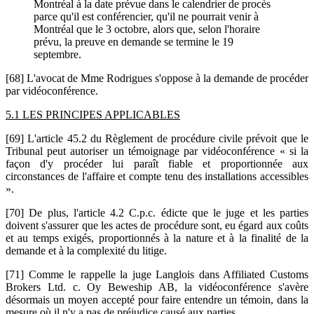
Montréal à la date prévue dans le calendrier de procès
parce qu'il est conférencier, qu'il ne pourrait venir à
Montréal que le 3 octobre, alors que, selon l'horaire
prévu, la preuve en demande se termine le 19
septembre.
[68] L'avocat de Mme Rodrigues s'oppose à la demande de procéder
par vidéoconférence.
5.1 LES PRINCIPES APPLICABLES
[69] L'article 45.2 du Règlement de procédure civile prévoit que le
Tribunal peut autoriser un témoignage par vidéoconférence « si la
façon d'y procéder lui paraît fiable et proportionnée aux
circonstances de l'affaire et compte tenu des installations accessibles
».
[70] De plus, l'article 4.2 C.p.c. édicte que le juge et les parties
doivent s'assurer que les actes de procédure sont, eu égard aux coûts
et au temps exigés, proportionnés à la nature et à la finalité de la
demande et à la complexité du litige.
[71] Comme le rappelle la juge Langlois dans Affiliated Customs
Brokers Ltd. c. Oy Beweship AB, la vidéoconférence s'avère
désormais un moyen accepté pour faire entendre un témoin, dans la
mesure où il n'y a pas de préjudice causé aux parties.