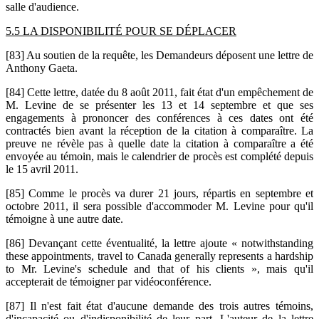
salle d'audience.
5.5 LA DISPONIBILITÉ POUR SE DÉPLACER
[83] Au soutien de la requête, les Demandeurs déposent une lettre de
Anthony Gaeta.
[84] Cette lettre, datée du 8 août 2011, fait état d'un empêchement de
M. Levine de se présenter les 13 et 14 septembre et que ses
engagements à prononcer des conférences à ces dates ont été
contractés bien avant la réception de la citation à comparaître. La
preuve ne révèle pas à quelle date la citation à comparaître a été
envoyée au témoin, mais le calendrier de procès est complété depuis
le 15 avril 2011.
[85] Comme le procès va durer 21 jours, répartis en septembre et
octobre 2011, il sera possible d'accommoder M. Levine pour qu'il
témoigne à une autre date.
[86] Devançant cette éventualité, la lettre ajoute « notwithstanding
these appointments, travel to Canada generally represents a hardship
to Mr. Levine's schedule and that of his clients », mais qu'il
accepterait de témoigner par vidéoconférence.
[87] Il n'est fait état d'aucune demande des trois autres témoins,
d'incapacité ou d'indisponibilité de leur part. L'auteur de la lettre