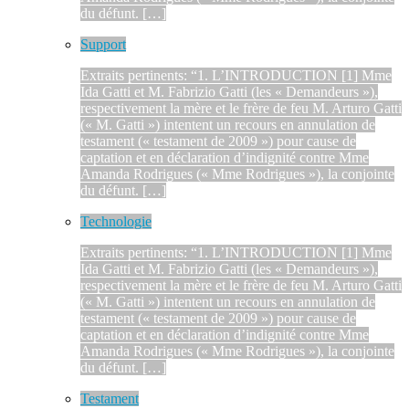
du défunt. […]
Support
Extraits pertinents: “1. L’INTRODUCTION [1] Mme
Ida Gatti et M. Fabrizio Gatti (les « Demandeurs »),
respectivement la mère et le frère de feu M. Arturo Gatti
(« M. Gatti ») intentent un recours en annulation de
testament (« testament de 2009 ») pour cause de
captation et en déclaration d’indignité contre Mme
Amanda Rodrigues (« Mme Rodrigues »), la conjointe
du défunt. […]
Technologie
Extraits pertinents: “1. L’INTRODUCTION [1] Mme
Ida Gatti et M. Fabrizio Gatti (les « Demandeurs »),
respectivement la mère et le frère de feu M. Arturo Gatti
(« M. Gatti ») intentent un recours en annulation de
testament (« testament de 2009 ») pour cause de
captation et en déclaration d’indignité contre Mme
Amanda Rodrigues (« Mme Rodrigues »), la conjointe
du défunt. […]
Testament