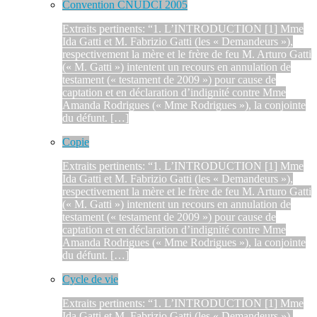
Convention CNUDCI 2005
Extraits pertinents: “1. L’INTRODUCTION [1] Mme
Ida Gatti et M. Fabrizio Gatti (les « Demandeurs »),
respectivement la mère et le frère de feu M. Arturo Gatti
(« M. Gatti ») intentent un recours en annulation de
testament (« testament de 2009 ») pour cause de
captation et en déclaration d’indignité contre Mme
Amanda Rodrigues (« Mme Rodrigues »), la conjointe
du défunt. […]
Copie
Extraits pertinents: “1. L’INTRODUCTION [1] Mme
Ida Gatti et M. Fabrizio Gatti (les « Demandeurs »),
respectivement la mère et le frère de feu M. Arturo Gatti
(« M. Gatti ») intentent un recours en annulation de
testament (« testament de 2009 ») pour cause de
captation et en déclaration d’indignité contre Mme
Amanda Rodrigues (« Mme Rodrigues »), la conjointe
du défunt. […]
Cycle de vie
Extraits pertinents: “1. L’INTRODUCTION [1] Mme
Ida Gatti et M. Fabrizio Gatti (les « Demandeurs »),