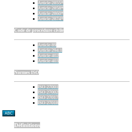
Article 2855*
Article 2858*
Article 2860*
Article 2874*
Code de procédure civile
Article 89
Article 294.1
Article 402
Article 403
Normes ISO
ISO 27001
ISO 27002
ISO 27017
ISO 27018
ABC
Définitions