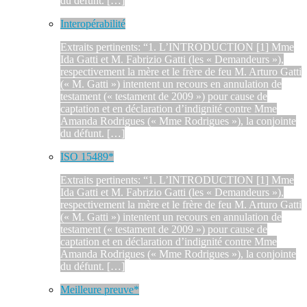
du défunt. […]
Interopérabilité
Extraits pertinents: “1. L’INTRODUCTION [1] Mme
Ida Gatti et M. Fabrizio Gatti (les « Demandeurs »),
respectivement la mère et le frère de feu M. Arturo Gatti
(« M. Gatti ») intentent un recours en annulation de
testament (« testament de 2009 ») pour cause de
captation et en déclaration d’indignité contre Mme
Amanda Rodrigues (« Mme Rodrigues »), la conjointe
du défunt. […]
ISO 15489*
Extraits pertinents: “1. L’INTRODUCTION [1] Mme
Ida Gatti et M. Fabrizio Gatti (les « Demandeurs »),
respectivement la mère et le frère de feu M. Arturo Gatti
(« M. Gatti ») intentent un recours en annulation de
testament (« testament de 2009 ») pour cause de
captation et en déclaration d’indignité contre Mme
Amanda Rodrigues (« Mme Rodrigues »), la conjointe
du défunt. […]
Meilleure preuve*