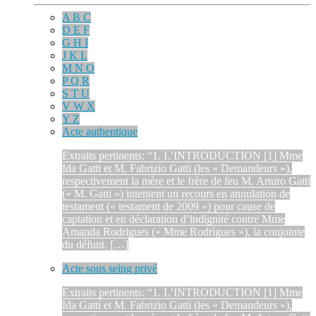
A B C
D E F
G H I
J K L
M N O
P Q R
S T U
V W X
Y Z
Acte authentique
Extraits pertinents: “1. L’INTRODUCTION [1] Mme
Ida Gatti et M. Fabrizio Gatti (les « Demandeurs »),
respectivement la mère et le frère de feu M. Arturo Gatti
(« M. Gatti ») intentent un recours en annulation de
testament (« testament de 2009 ») pour cause de
captation et en déclaration d’indignité contre Mme
Amanda Rodrigues (« Mme Rodrigues »), la conjointe
du défunt. […]
Acte sous seing privé
Extraits pertinents: “1. L’INTRODUCTION [1] Mme
Ida Gatti et M. Fabrizio Gatti (les « Demandeurs »),