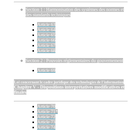
Section 1 : Harmonisation des systèmes des normes et
des standards techniques
Article 63
Article 64
Article 65
Article 66
Article 67
Article 68
Section 2 : Pouvoirs réglementaires du gouvernement
Article 69
Loi concernant le cadre juridique des technologies de l'information
Chapitre V - Dispositions interprétatives modificatives et
finales
Article 70
Article 71*
Article 72
Article 73
Article 74