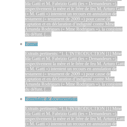
Ida Gatti et M. Fabrizio Gatti (les « Demandeurs »),
respectivement la mère et le frère de feu M. Arturo Gatti
(« M. Gatti ») intentent un recours en annulation de
testament (« testament de 2009 ») pour cause de
captation et en déclaration d’indignité contre Mme
Amanda Rodrigues (« Mme Rodrigues »), la conjointe
du défunt. […]
Format
Extraits pertinents: “1. L’INTRODUCTION [1] Mme
Ida Gatti et M. Fabrizio Gatti (les « Demandeurs »),
respectivement la mère et le frère de feu M. Arturo Gatti
(« M. Gatti ») intentent un recours en annulation de
testament (« testament de 2009 ») pour cause de
captation et en déclaration d’indignité contre Mme
Amanda Rodrigues (« Mme Rodrigues »), la conjointe
du défunt. […]
Formulaire de documentation
Extraits pertinents: “1. L’INTRODUCTION [1] Mme
Ida Gatti et M. Fabrizio Gatti (les « Demandeurs »),
respectivement la mère et le frère de feu M. Arturo Gatti
(« M. Gatti ») intentent un recours en annulation de