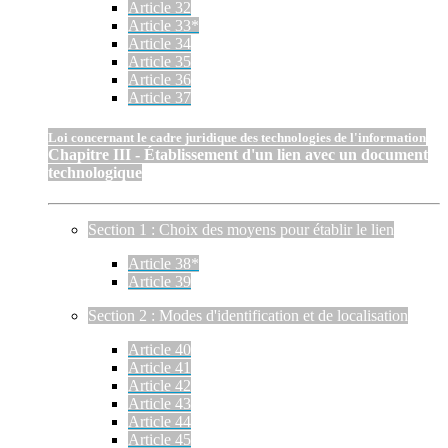
Article 32
Article 33*
Article 34
Article 35
Article 36
Article 37
Loi concernant le cadre juridique des technologies de l'information
Chapitre III - Établissement d'un lien avec un document
technologique
Section 1 : Choix des moyens pour établir le lien
Article 38*
Article 39
Section 2 : Modes d'identification et de localisation
Article 40
Article 41
Article 42
Article 43
Article 44
Article 45