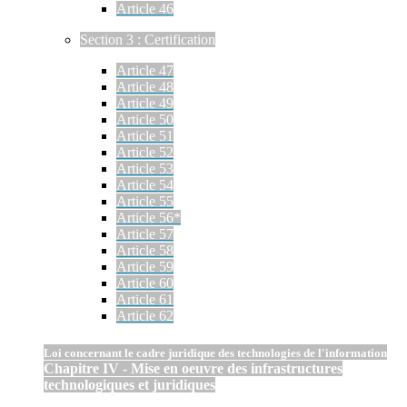
Article 46
Section 3 : Certification
Article 47
Article 48
Article 49
Article 50
Article 51
Article 52
Article 53
Article 54
Article 55
Article 56*
Article 57
Article 58
Article 59
Article 60
Article 61
Article 62
Loi concernant le cadre juridique des technologies de l'information
Chapitre IV - Mise en oeuvre des infrastructures
technologiques et juridiques