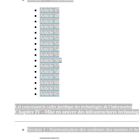
Article 47
Article 48
Article 49
Article 50
Article 51
Article 52
Article 53
Article 54
Article 55
Article 56*
Article 57
Article 58
Article 59
Article 60
Article 61
Article 62
Loi concernant le cadre juridique des technologies de l'information
Chapitre IV - Mise en oeuvre des infrastructures technologi
Section 1 : Harmonisation des systèmes des normes et de