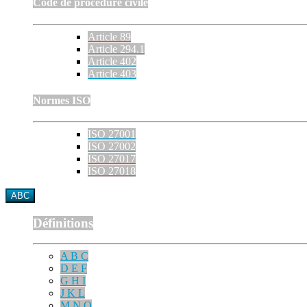
Code de procédure civile
Article 89
Article 294.1
Article 402
Article 403
Normes ISO
ISO 27001
ISO 27002
ISO 27017
ISO 27018
ABC
Définitions
A B C
D E F
G H I
J K L
M N O