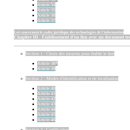
Article 34
Article 35
Article 36
Article 37
Loi concernant le cadre juridique des technologies de l'information
Chapitre III - Établissement d'un lien avec un document t
Section 1 : Choix des moyens pour établir le lien
Article 38*
Article 39
Section 2 : Modes d'identification et de localisation
Article 40
Article 41
Article 42
Article 43
Article 44
Article 45
Article 46
Section 3 : Certification