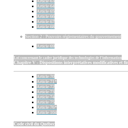
Article 63
Article 64
Article 65
Article 66
Article 67
Article 68
Section 2 : Pouvoirs réglementaires du gouvernement
Article 69
Loi concernant le cadre juridique des technologies de l'information
Chapitre V - Dispositions interprétatives modificatives et fi
Article 70
Article 71*
Article 72
Article 73
Article 74
Article 75
Article 76*
Article 104
Code civil du Québec