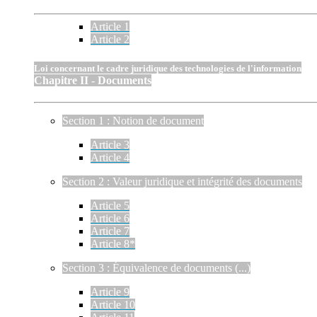
Article 1
Article 2
Loi concernant le cadre juridique des technologies de l'information
Chapitre II - Documents
Section 1 : Notion de document
Article 3
Article 4
Section 2 : Valeur juridique et intégrité des documents
Article 5
Article 6
Article 7
Article 8*
Section 3 : Équivalence de documents (...)
Article 9
Article 10