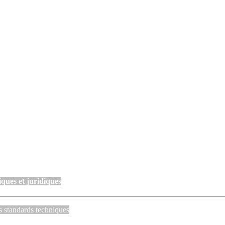
ques et juridiques
s standards techniques