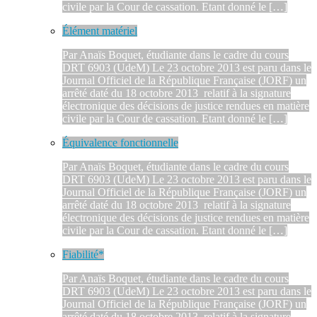
civile par la Cour de cassation. Etant donné le […]
Élément matériel
Par Anaïs Boquet, étudiante dans le cadre du cours
DRT 6903 (UdeM) Le 23 octobre 2013 est paru dans le
Journal Officiel de la République Française (JORF) un
arrêté daté du 18 octobre 2013 relatif à la signature
électronique des décisions de justice rendues en matière
civile par la Cour de cassation. Etant donné le […]
Équivalence fonctionnelle
Par Anaïs Boquet, étudiante dans le cadre du cours
DRT 6903 (UdeM) Le 23 octobre 2013 est paru dans le
Journal Officiel de la République Française (JORF) un
arrêté daté du 18 octobre 2013 relatif à la signature
électronique des décisions de justice rendues en matière
civile par la Cour de cassation. Etant donné le […]
Fiabilité*
Par Anaïs Boquet, étudiante dans le cadre du cours
DRT 6903 (UdeM) Le 23 octobre 2013 est paru dans le
Journal Officiel de la République Française (JORF) un
arrêté daté du 18 octobre 2013 relatif à la signature