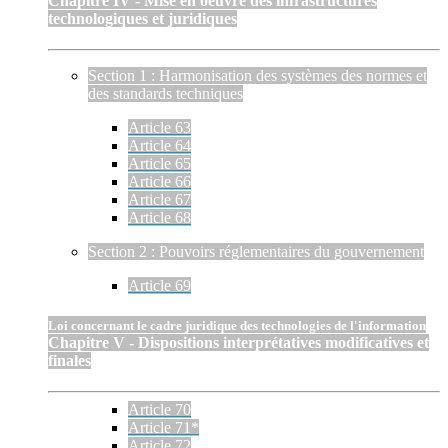
Chapitre IV - Mise en oeuvre des infrastructures
technologiques et juridiques
Section 1 : Harmonisation des systèmes des normes et
des standards techniques
Article 63
Article 64
Article 65
Article 66
Article 67
Article 68
Section 2 : Pouvoirs réglementaires du gouvernement
Article 69
Loi concernant le cadre juridique des technologies de l'information
Chapitre V - Dispositions interprétatives modificatives et
finales
Article 70
Article 71*
Article 72