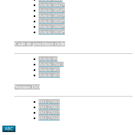
Article 2842*
Article 2854*
Article 2855*
Article 2858*
Article 2860*
Article 2874*
Code de procédure civile
Article 89
Article 294.1
Article 402
Article 403
Normes ISO
ISO 27001
ISO 27002
ISO 27017
ISO 27018
ABC