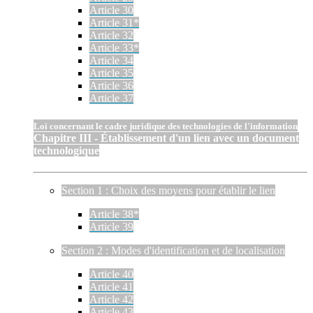
Article 30
Article 31*
Article 32
Article 33*
Article 34
Article 35
Article 36
Article 37
Loi concernant le cadre juridique des technologies de l'information
Chapitre III - Établissement d'un lien avec un document
technologique
Section 1 : Choix des moyens pour établir le lien
Article 38*
Article 39
Section 2 : Modes d'identification et de localisation
Article 40
Article 41
Article 42
Article 43