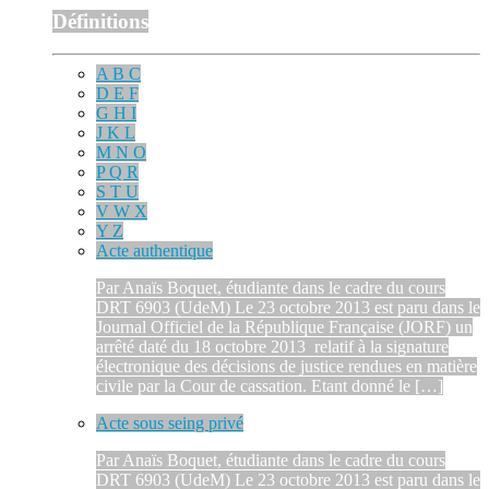
Définitions
A B C
D E F
G H I
J K L
M N O
P Q R
S T U
V W X
Y Z
Acte authentique
Par Anaïs Boquet, étudiante dans le cadre du cours
DRT 6903 (UdeM) Le 23 octobre 2013 est paru dans le
Journal Officiel de la République Française (JORF) un
arrêté daté du 18 octobre 2013 relatif à la signature
électronique des décisions de justice rendues en matière
civile par la Cour de cassation. Etant donné le […]
Acte sous seing privé
Par Anaïs Boquet, étudiante dans le cadre du cours
DRT 6903 (UdeM) Le 23 octobre 2013 est paru dans le