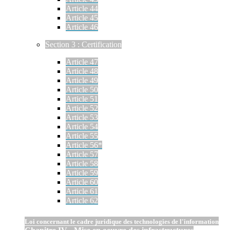
Article 44
Article 45
Article 46
Section 3 : Certification
Article 47
Article 48
Article 49
Article 50
Article 51
Article 52
Article 53
Article 54
Article 55
Article 56*
Article 57
Article 58
Article 59
Article 60
Article 61
Article 62
Loi concernant le cadre juridique des technologies de l'information