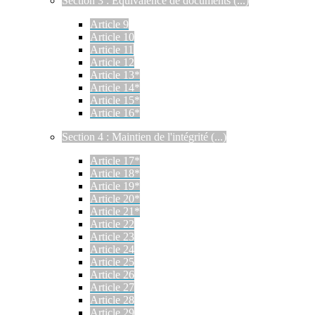
Section 3 : Équivalence de documents (...)
Article 9
Article 10
Article 11
Article 12
Article 13*
Article 14*
Article 15*
Article 16*
Section 4 : Maintien de l'intégrité (...)
Article 17*
Article 18*
Article 19*
Article 20*
Article 21*
Article 22
Article 23
Article 24
Article 25
Article 26
Article 27
Article 28
Article 29