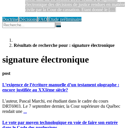
électronique des décisions de justice rendues en matière
civile par la Cour de cassation. Etant donné le […]
Doctrine
Décisions
FAQ
Étude préliminaire
Résultats de recherche pour : signature électronique
signature électronique
post
L’exigence de l’écriture manuelle d’un testament olographe :
encore justifiée au XXIème siècle?
L'auteur, Pascal Marchi, est étudiant dans le cadre du cours
DRT6903. Le 7 septembre dernier, la Cour supérieure du Québec
rendait une
...
Le vote par moyen technologique en voie de faire son entrée
dans le Code des professions