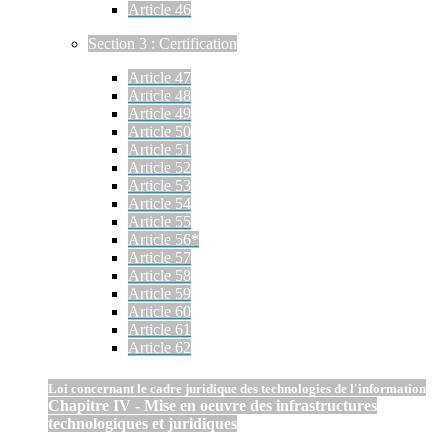
Article 46
Section 3 : Certification
Article 47
Article 48
Article 49
Article 50
Article 51
Article 52
Article 53
Article 54
Article 55
Article 56*
Article 57
Article 58
Article 59
Article 60
Article 61
Article 62
Loi concernant le cadre juridique des technologies de l'information
Chapitre IV - Mise en oeuvre des infrastructures
technologiques et juridiques