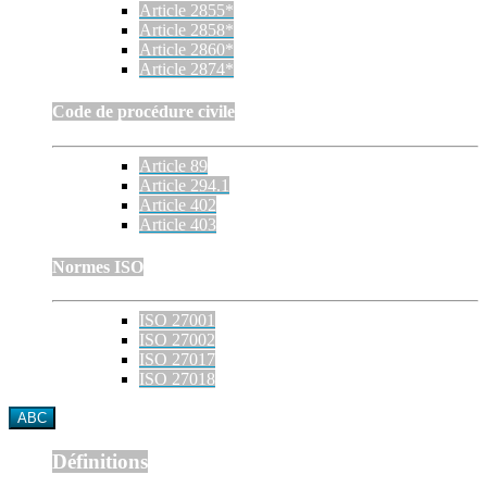
Article 2855*
Article 2858*
Article 2860*
Article 2874*
Code de procédure civile
Article 89
Article 294.1
Article 402
Article 403
Normes ISO
ISO 27001
ISO 27002
ISO 27017
ISO 27018
ABC
Définitions