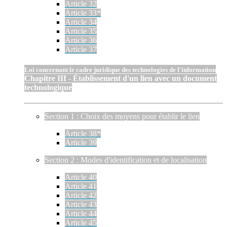
Article 32
Article 33*
Article 34
Article 35
Article 36
Article 37
Loi concernant le cadre juridique des technologies de l'information
Chapitre III - Établissement d'un lien avec un document
technologique
Section 1 : Choix des moyens pour établir le lien
Article 38*
Article 39
Section 2 : Modes d'identification et de localisation
Article 40
Article 41
Article 42
Article 43
Article 44
Article 45