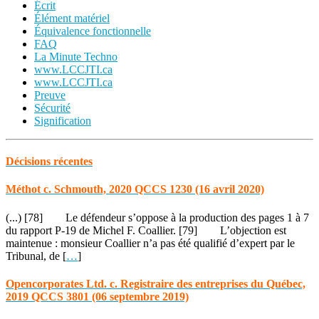
Écrit
Élément matériel
Équivalence fonctionnelle
FAQ
La Minute Techno
www.LCCJTI.ca
www.LCCJTI.ca
Preuve
Sécurité
Signification
Décisions récentes
Méthot c. Schmouth, 2020 QCCS 1230 (16 avril 2020)
(...) [78] Le défendeur s’oppose à la production des pages 1 à 7
du rapport P-19 de Michel F. Coallier. [79] L’objection est
maintenue : monsieur Coallier n’a pas été qualifié d’expert par le
Tribunal, de [
…
]
Opencorporates Ltd. c. Registraire des entreprises du Québec,
2019 QCCS 3801 (06 septembre 2019)