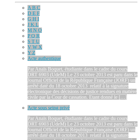
A B C
D E F
G H I
J K L
M N O
P Q R
S T U
V W X
Y Z
Acte authentique
Par Anaïs Boquet, étudiante dans le cadre du cours
DRT 6903 (UdeM) Le 23 octobre 2013 est paru dans le
Journal Officiel de la République Française (JORF) un
arrêté daté du 18 octobre 2013 relatif à la signature
électronique des décisions de justice rendues en matière
civile par la Cour de cassation. Etant donné le […]
Acte sous seing privé
Par Anaïs Boquet, étudiante dans le cadre du cours
DRT 6903 (UdeM) Le 23 octobre 2013 est paru dans le
Journal Officiel de la République Française (JORF) un
arrêté daté du 18 octobre 2013 relatif à la signature