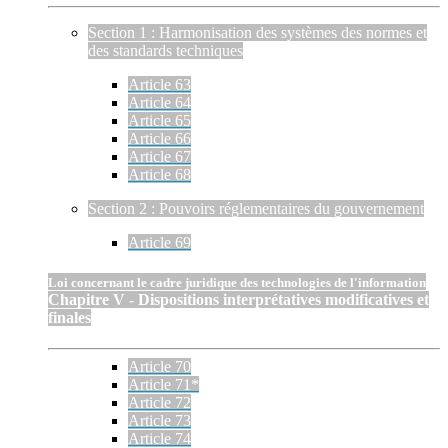
Section 1 : Harmonisation des systèmes des normes et
des standards techniques
Article 63
Article 64
Article 65
Article 66
Article 67
Article 68
Section 2 : Pouvoirs réglementaires du gouvernement
Article 69
Loi concernant le cadre juridique des technologies de l'information
Chapitre V - Dispositions interprétatives modificatives et
finales
Article 70
Article 71*
Article 72
Article 73
Article 74